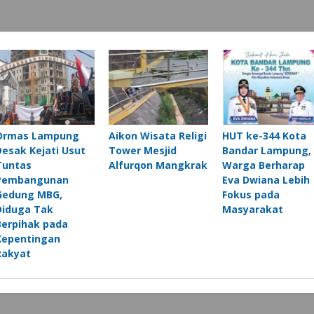
Ormas Lampung
Aikon Wisata Religi
HUT ke-344 Kota
Desak Kejati Usut
Tower Mesjid
Bandar Lampung,
Tuntas
Alfurqon Mangkrak
Warga Berharap
Pembangunan
Eva Dwiana Lebih
Gedung MBG,
Fokus pada
Diduga Tak
Masyarakat
Berpihak pada
Kepentingan
Rakyat