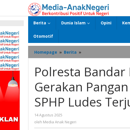
Lewati
ke
konten
Berita
Dunia Islam
Opini
Kem
p
Otomotif
Polresta
Homepage
»
Berita
»
Bandar
Lampung
Polresta Bandar
Gelar
Gerakan
Gerakan Pangan 
Pangan
Murah,
4,1
SPHP Ludes Terj
Ton
Beras
SPHP
oleh
14 Agustus 2025
Ludes
Media
oleh
Media Anak Negeri
Terjual
Anak