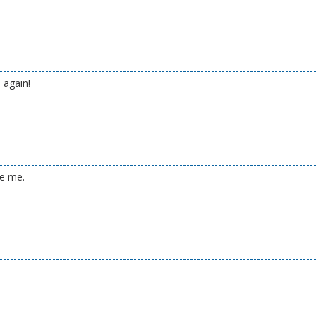
 again!
ke me.