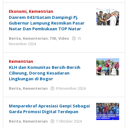
Negeri
Anak
Negeri
Ekonomi
,
Kementrian
Danrem 043/Gatam Dampingi Pj.
Gubernur Lampung Resmikan Pasar
Natar Dan Pembukaan TOP Natar
Berita
,
Kementerian
,
TNI
,
Video
15
oleh
November 2024
Media
Anak
Negeri
Kementrian
KLH dan Komunitas Bersih-Bersih
Ciliwung, Dorong Kesadaran
Lingkungan di Bogor
oleh
Berita
,
Kementerian
9 November 2024
Media
Anak
Negeri
Menparekraf Apresiasi Genpi Sebagai
Garda Promosi Digital Terdepan
oleh
Berita
,
Kementerian
7 Oktober 2024
Eghi