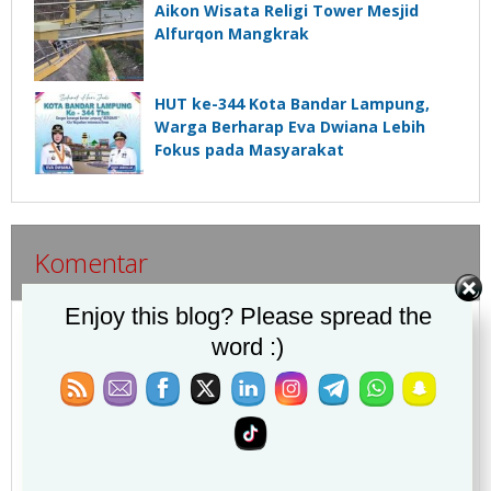
Aikon Wisata Religi Tower Mesjid
Alfurqon Mangkrak
HUT ke-344 Kota Bandar Lampung,
Warga Berharap Eva Dwiana Lebih
Fokus pada Masyarakat
Komentar
Enjoy this blog? Please spread the
Response (1)
word :)
anm"ala dig till binance
berkata:
21 Juli 2026 pukul 16:33
Thanks for sharing. I read many of your blog posts, cool,
your blog is very good.