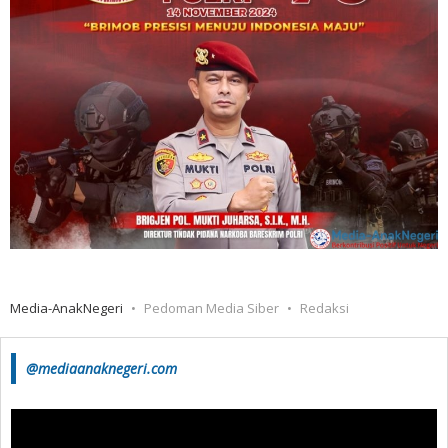
Media-AnakNegeri
Pedoman Media Siber
Redaksi
@mediaanaknegeri.com