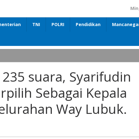
Min
enterian
TNI
POLRI
Pendidikan
Mancanega
235 suara, Syarifudin
rpilih Sebagai Kepala
Kelurahan Way Lubuk.