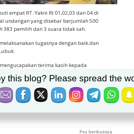
puti empat RT. Yakni Rt 01,02,03 dan 04 di
al undangan yang disebar berjumlah 500
 383 pemilih dan 3 suara tidak sah.
r melaksanakan tugasnya dengan baik.dan
Lubuk.
ut, mengucapakan terima kasih kepada
mempercayakan kembali kepada saya.
y this blog? Please spread the wo
aksanakan dengan sebaik-baiknya baiknya. ”
ih baik lagi, apa yang belum terlaksana, akan
etempat,” pungkasnya (ian/uyung)
Pos berikutnya