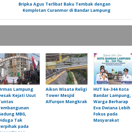
Bripka Agus Terlibat Baku Tembak dengan
Komplotan Curanmor di Bandar Lampung
Ormas Lampung
Aikon Wisata Religi
HUT ke-344 Kota
Desak Kejati Usut
Tower Mesjid
Bandar Lampung,
Tuntas
Alfurqon Mangkrak
Warga Berharap
Pembangunan
Eva Dwiana Lebih
Gedung MBG,
Fokus pada
Diduga Tak
Masyarakat
Berpihak pada