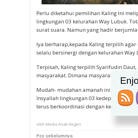
Perlu diketahui pemilihan Kaling Ini meli
lingkungan 03 kelurahan Way Lubuk. Tot
surat suara. Namun yang hadir berjumlah
Iya berharap,kepada Kaling terpilih aga
selalu bersinergi dengan kelurahan Way 
Terpisah, Kaling terpilih Syarifudin Da
masyarakat. Dimana masyarakat masih 
Enjo
Mudah- mudahan amanah ini akan saya l
Insyallah lingkungan 03 kedepan akan leb
terus berkoordinasi dengan kelurahan s
oleh
Media Anak Negeri
Navigasi
Pos sebelumnya