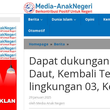
Lewati
ke
konten
Berita
Dunia Islam
Opini
Kem
p
Otomotif
Dapat
Homepage
»
Berita
»
dukungan
235
Dapat dukungan 
suara,
Syarifudin
Daut, Kembali Te
Daut,
Kembali
Terpilih
lingkungan 03, 
Sebagai
Kepala
lingkungan
oleh
29 Januari 2025
03,
Media
oleh
Media Anak Negeri
Kelurahan
Anak