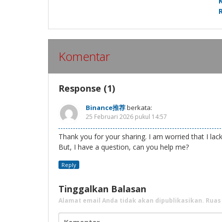
Komentar
Response (1)
Binance推荐
berkata:
25 Februari 2026 pukul 14:57
Thank you for your sharing. I am worried that I lack
But, I have a question, can you help me?
Reply
Tinggalkan Balasan
Alamat email Anda tidak akan dipublikasikan.
Ruas