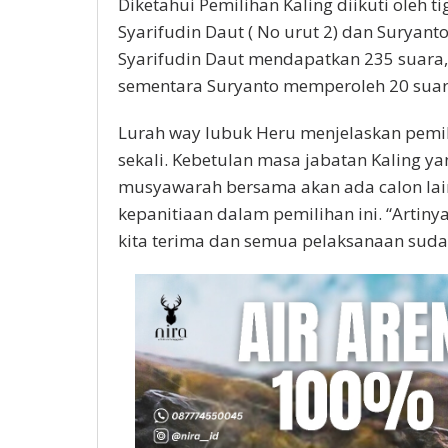
Diketahui Pemilihan Kaling diikuti oleh ti
Syarifudin Daut ( No urut 2) dan Suryanto 
Syarifudin Daut mendapatkan 235 suara, 
sementara Suryanto memperoleh 20 suara.
Lurah way lubuk Heru menjelaskan pemili
sekali. Kebetulan masa jabatan Kaling y
musyawarah bersama akan ada calon lain
kepanitiaan dalam pemilihan ini. “Artin
kita terima dan semua pelaksanaan suda