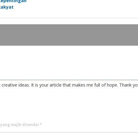
Kepentingan
Rakyat
 creative ideas. It is your article that makes me full of hope. Thank yo
 yang wajib ditandai
*