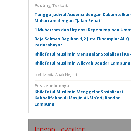
Posting Terkait
Tunggu jadwal Audensi dengan Kabaintelkam P
Muharram dengan “Jalan Sehat”
1 Muharram dan Urgensi Kepemimpinan Umat 
Raja Salman Bagikan 1,2 Juta Eksemplar Al-Q
Perintahnya?
Khilafatul Muslimin Menggelar Sosialisasi Ke
Khilafatul Muslimin Wilayah Bandar Lampung 
oleh
Media Anak Negeri
Navigasi
Pos sebelumnya
Khilafatul Muslimin Menggelar Sosialisasi
pos
Kekhalifahan di Masjid Al-Ma’arij Bandar
Lampung
Jangan Lewatkan