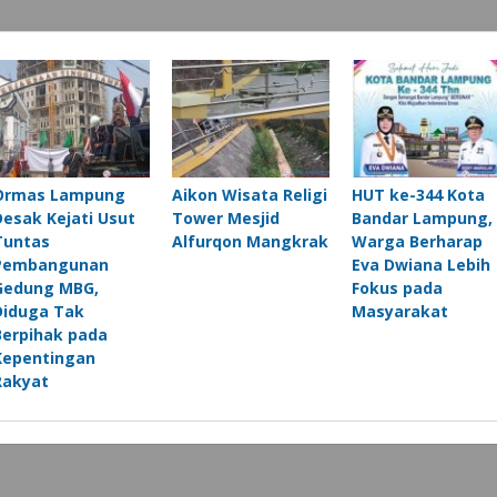
Ormas Lampung
Aikon Wisata Religi
HUT ke-344 Kota
Desak Kejati Usut
Tower Mesjid
Bandar Lampung,
Tuntas
Alfurqon Mangkrak
Warga Berharap
Pembangunan
Eva Dwiana Lebih
Gedung MBG,
Fokus pada
Diduga Tak
Masyarakat
Berpihak pada
Kepentingan
Rakyat