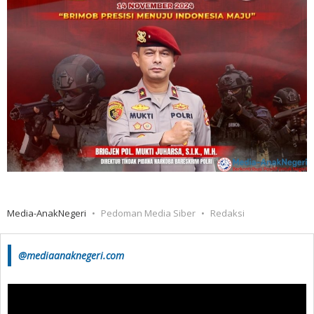
Media-AnakNegeri
Pedoman Media Siber
Redaksi
@mediaanaknegeri.com