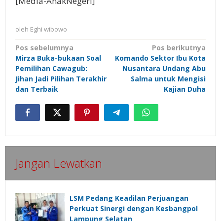
[Media-AnakNegeri]
oleh
Eghi wibowo
Navigasi
Pos sebelumnya
Pos berikutnya
Mirza Buka-bukaan Soal
Komando Sektor Ibu Kota
pos
Pemilihan Cawagub:
Nusantara Undang Abu
Jihan Jadi Pilihan Terakhir
Salma untuk Mengisi
dan Terbaik
Kajian Duha
Jangan Lewatkan
LSM Pedang Keadilan Perjuangan
Perkuat Sinergi dengan Kesbangpol
Lampung Selatan