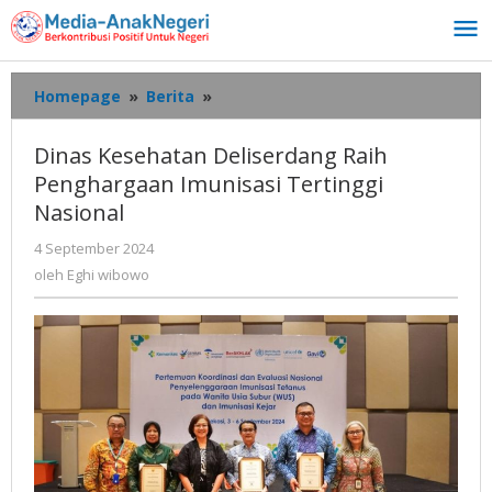
Lewati
ke
konten
Dinas
Homepage
»
Berita
»
Kesehatan
Deliserdang
Dinas Kesehatan Deliserdang Raih
Raih
Penghargaan Imunisasi Tertinggi
Penghargaan
Nasional
Imunisasi
Tertinggi
oleh
4 September 2024
Nasional
Eghi
oleh
Eghi wibowo
wibowo