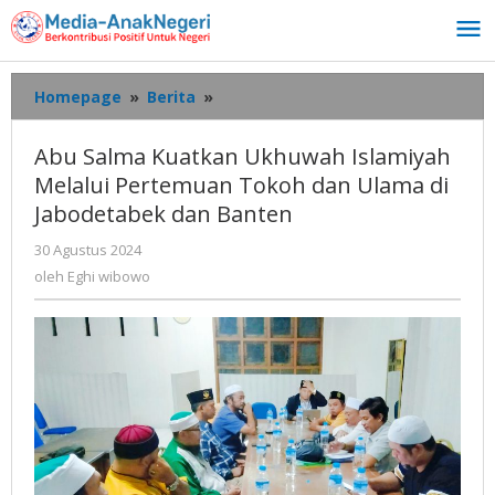
Lewati
ke
konten
Abu
Homepage
»
Berita
»
Salma
Kuatkan
Abu Salma Kuatkan Ukhuwah Islamiyah
Ukhuwah
Melalui Pertemuan Tokoh dan Ulama di
Islamiyah
Jabodetabek dan Banten
Melalui
Pertemuan
oleh
30 Agustus 2024
Tokoh
Eghi
oleh
Eghi wibowo
dan
wibowo
Ulama
di
Jabodetabek
dan
Banten