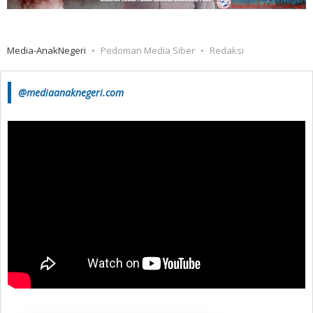
Media-AnakNegeri
Pedoman Media Siber
Redaksi
@mediaanaknegeri.com