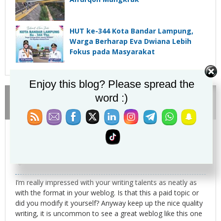
HUT ke-344 Kota Bandar Lampung,
Warga Berharap Eva Dwiana Lebih
Fokus pada Masyarakat
Enjoy this blog? Please spread the
word :)
Komentar
Responses (2)
Your code of destiny
berkata:
16 April 2025 pukul 23:59
I’m really impressed with your writing talents as neatly as
with the format in your weblog. Is that this a paid topic or
did you modify it yourself? Anyway keep up the nice quality
writing, it is uncommon to see a great weblog like this one