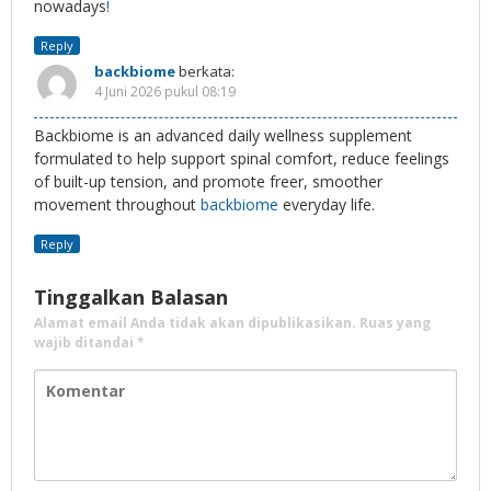
nowadays
!
Reply
backbiome
berkata:
4 Juni 2026 pukul 08:19
Backbiome is an advanced daily wellness supplement
formulated to help support spinal comfort, reduce feelings
of built-up tension, and promote freer, smoother
movement throughout
backbiome
everyday life.
Reply
Tinggalkan Balasan
Alamat email Anda tidak akan dipublikasikan.
Ruas yang
wajib ditandai
*