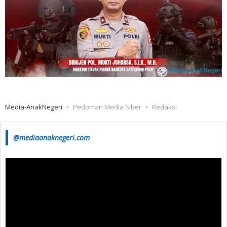
Media-AnakNegeri
Pedoman Media Siber
Redaksi
@mediaanaknegeri.com