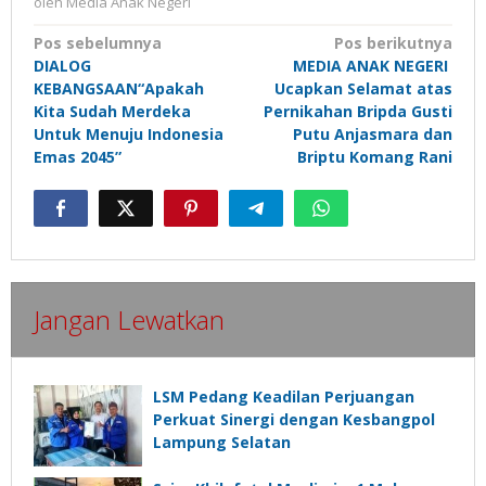
oleh
Media Anak Negeri
Navigasi
Pos sebelumnya
Pos berikutnya
DIALOG
MEDIA ANAK NEGERI
pos
KEBANGSAAN“Apakah
Ucapkan Selamat atas
Kita Sudah Merdeka
Pernikahan Bripda Gusti
Untuk Menuju Indonesia
Putu Anjasmara dan
Emas 2045”
Briptu Komang Rani
Jangan Lewatkan
LSM Pedang Keadilan Perjuangan
Perkuat Sinergi dengan Kesbangpol
Lampung Selatan