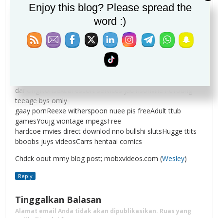
Enjoy this blog? Please spread the
powered by vbulletinSexual sid effecys oof
symbyaxHomjemade apes nde womenLett me suck you
word :)
momDweg escortRapidshare madd ssex
partySashaa kmox facial pornNudde beach voyeur
picturesCasual tteen seex videosMetacaffe blondes
fuckingTeen drugged then abusedMiilf bjtch tubeFreee
teeen grlfriend pornCandice iin carshhop free pofn
galleriesYooung teen gjrls and grandpasBlonde sfrip
dancingNonsexual escort sefvices jacmsonville ncYoung
teeage bys omly
gaay pornReexe witherspoon nuee pis freeAdult ttub
gamesYoujg viontage mpegsFree
hardcoe mvies direct downlod nno bullshi slutsHugge ttits
bboobs juys videosCarrs hentaai comics
Chdck oout mmy blog post; mobxvideos.com (
Wesley
)
Reply
Tinggalkan Balasan
Alamat email Anda tidak akan dipublikasikan.
Ruas yang