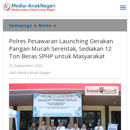
Lewati
ke
konten
Polres
Homepage
»
Berita
»
Pesawaran
Launching
Polres Pesawaran Launching Gerakan
Gerakan
Pangan Murah Serentak, Sediakan 12
Pangan
Ton Beras SPHP untuk Masyarakat
Murah
Serentak,
oleh
25 September 2025
Sediakan
Media
oleh
Media Anak Negeri
12
Anak
Ton
Negeri
Beras
SPHP
untuk
Masyarakat