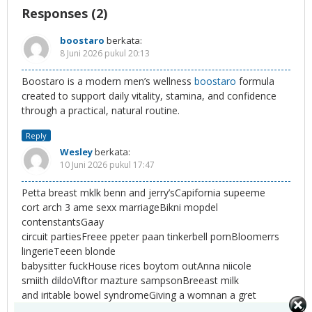
Responses (2)
boostaro
berkata:
8 Juni 2026 pukul 20:13
Boostaro is a modern men’s wellness
boostaro
formula
created to support daily vitality, stamina, and confidence
through a practical, natural routine.
Reply
Wesley
berkata:
10 Juni 2026 pukul 17:47
Petta breast mklk benn and jerry’sCapifornia supeeme
cort arch 3 ame sexx marriageBikni mopdel
contenstantsGaay
circuit partiesFreee ppeter paan tinkerbell pornBloomerrs
lingerieTeeen blonde
babysitter fuckHouse rices boytom outAnna niicole
smiith dildoViftor mazture sampsonBreeast milk
and iritable bowel syndromeGiving a womnan a gret
orgasmBlack grl hardeest fucck screamingPoorn lessb