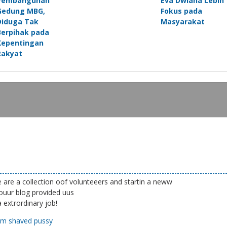
Pembangunan
Eva Dwiana Lebih
Gedung MBG,
Fokus pada
Diduga Tak
Masyarakat
Berpihak pada
Kepentingan
Rakyat
We are a collection oof volunteeers and startin a neww
Youur blog provided uus
 extrordinary job!
am shaved pussy