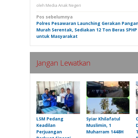
oleh
Media Anak Negeri
Navigasi
Pos sebelumnya
Polres Pesawaran Launching Gerakan Panga
pos
Murah Serentak, Sediakan 12 Ton Beras SPHP
untuk Masyarakat
Jangan Lewatkan
LSM Pedang
Syiar Khilafatul
Keadilan
Muslimin, 1
Perjuangan
Muharram 1448H