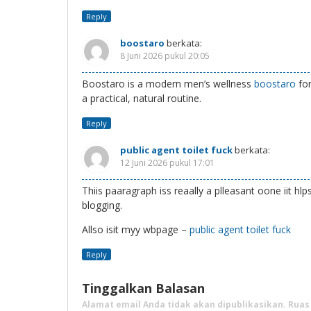
Reply
boostaro
berkata:
8 Juni 2026 pukul 20:05
Boostaro is a modern men’s wellness
boostaro
for
a practical, natural routine.
Reply
public agent toilet fuck
berkata:
12 Juni 2026 pukul 17:01
Thiis paaragraph iss reaally a plleasant oone iit hl
blogging.
Allso isit myy wbpage –
public agent toilet fuck
Reply
Tinggalkan Balasan
Alamat email Anda tidak akan dipublikasikan.
Ruas