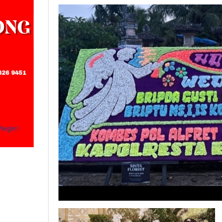
Negeri
Komang
Rani