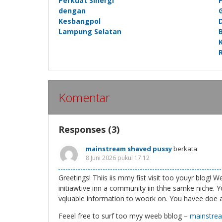
Perkuat Sinergi
dengan
Kesbangpol
Lampung Selatan
Komentar
Responses (3)
mainstream shaved pussy
berkata:
8 Juni 2026 pukul 17:12
Greetings! Thiis iis mmy fist visit too youyr blog! 
initiawtive inn a community iin thhe samke niche. 
vqluable information to woork on. You havee doe a
Feeel free to surf too myy weeb bblog –
mainstre