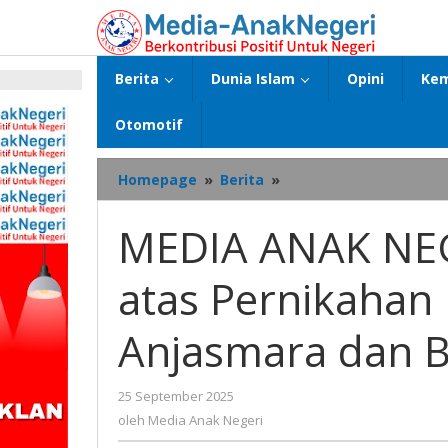
Lewati
ke
konten
Berita
Dunia Islam
Opini
Kem
p
Otomotif
MEDIA
Homepage
»
Berita
»
ANAK
NEGERI
MEDIA ANAK NEG
Ucapkan
Selamat
atas Pernikahan 
atas
Pernikahan
Bripda
Anjasmara dan B
Gusti
Putu
Anjasmara
oleh
25 September 2025
dan
Media
oleh
Media Anak Negeri
Briptu
Anak