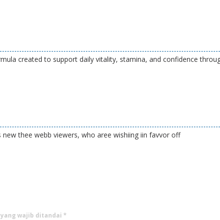
mula created to support daily vitality, stamina, and confidence throu
ps new thee webb viewers, who aree wishiing iin favvor off
 yang wajib ditandai
*