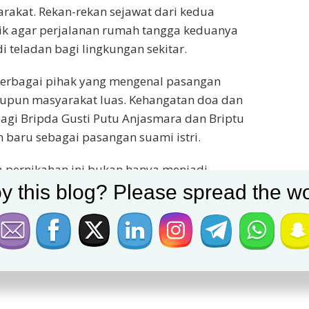
akat. Rekan-rekan sejawat dari kedua
k agar perjalanan rumah tangga keduanya
 teladan bagi lingkungan sekitar.
berbagai pihak yang mengenal pasangan
 maupun masyarakat luas. Kehangatan doa dan
agi Bripda Gusti Putu Anjasmara dan Briptu
baru sebagai pasangan suami istri.
ernikahan ini bukan hanya menjadi
ud kebahagiaan bersama yang layak untuk
y this blog? Please spread the wo
 agar kedua mempelai mampu membangun
an, serta tetap teguh dalam mengabdikan diri