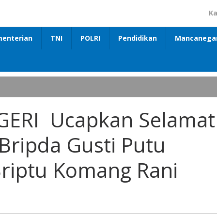
Ka
enterian
TNI
POLRI
Pendidikan
Mancanega
ERI Ucapkan Selamat
Bripda Gusti Putu
riptu Komang Rani