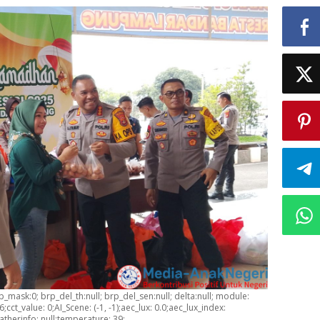
 brp_mask:0; brp_del_th:null; brp_del_sen:null; delta:null; module:
cct_value: 0;AI_Scene: (-1, -1);aec_lux: 0.0;aec_lux_index:
atherinfo: null;temperature: 39;