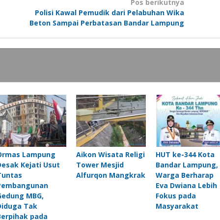
Pos berikutnya
Polisi Kawal Pemudik dari Pelabuhan Wika
Beton Sampai Perbatasan Bandar Lampung
Ormas Lampung
Aikon Wisata Religi
HUT ke-344 Kota
Desak Kejati Usut
Tower Mesjid
Bandar Lampung,
Tuntas
Alfurqon Mangkrak
Warga Berharap
Pembangunan
Eva Dwiana Lebih
Gedung MBG,
Fokus pada
Diduga Tak
Masyarakat
Berpihak pada