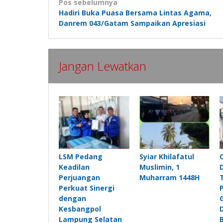
Navigasi
Pos sebelumnya
Hadiri Buka Puasa Bersama Lintas Agama,
pos
Danrem 043/Gatam Sampaikan Apresiasi
Jangan Lewatkan
LSM Pedang
Syiar Khilafatul
Keadilan
Muslimin, 1
Perjuangan
Muharram 1448H
Perkuat Sinergi
dengan
Kesbangpol
Lampung Selatan