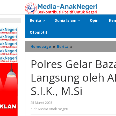
Lewati
ke
konten
Berita
Dunia Islam
Opini
Kem
p
Otomotif
Polres
Homepage
»
Berita
»
Gelar
Bazar
Polres Gelar Ba
Ramadhan,
Dipimpin
Langsung oleh AK
Langsung
oleh
AKBP
S.I.K., M.Si
Alfret
Jacob
Tilukai,
oleh
25 Maret 2025
S.I.K.,
Media
oleh
Media Anak Negeri
M.Si
Anak