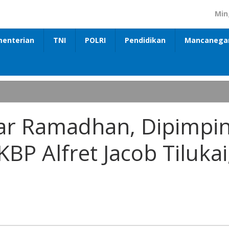
Min
enterian
TNI
POLRI
Pendidikan
Mancanega
zar Ramadhan, Dipimpi
BP Alfret Jacob Tilukai