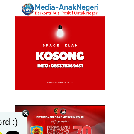
rd :)