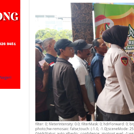
Negeri
filter: 0; fileterIntensity: 0.0; filterMask: 0; hdrForward: 0;
photo;hw-remosaic: false;touch: (-1.0, -1.0);sceneMode: 256;
0;HdrStatus: auto;albedo: ;confidence: ;motionLevel: -1;we