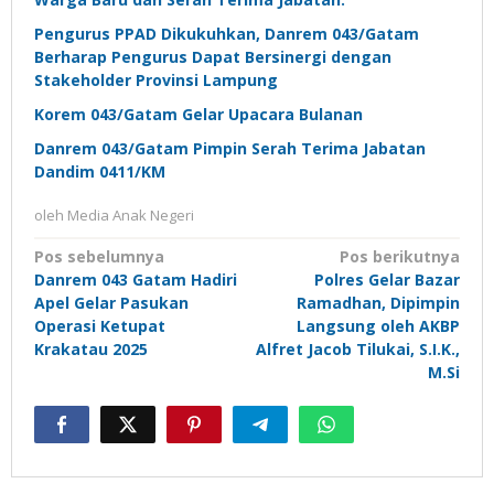
Pengurus PPAD Dikukuhkan, Danrem 043/Gatam
Berharap Pengurus Dapat Bersinergi dengan
Stakeholder Provinsi Lampung
Korem 043/Gatam Gelar Upacara Bulanan
Danrem 043/Gatam Pimpin Serah Terima Jabatan
Dandim 0411/KM
oleh
Media Anak Negeri
Navigasi
Pos sebelumnya
Pos berikutnya
Danrem 043 Gatam Hadiri
Polres Gelar Bazar
pos
Apel Gelar Pasukan
Ramadhan, Dipimpin
Operasi Ketupat
Langsung oleh AKBP
Krakatau 2025
Alfret Jacob Tilukai, S.I.K.,
M.Si