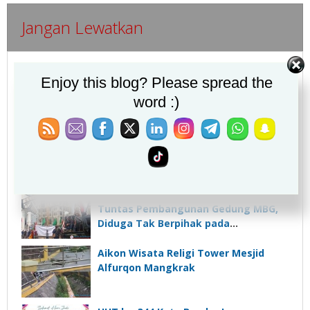
Jangan Lewatkan
LSM Pedang Keadilan Perjuangan
Enjoy this blog? Please spread the
Perkuat Sinergi dengan Kesbangpol
word :)
Lampung Selatan
Syiar Khilafatul Muslimin, 1 Muharram
1448H
Ormas Lampung Desak Kejati Usut
Tuntas Pembangunan Gedung MBG,
Diduga Tak Berpihak pada
Kepentingan Rakyat
Aikon Wisata Religi Tower Mesjid
Alfurqon Mangkrak