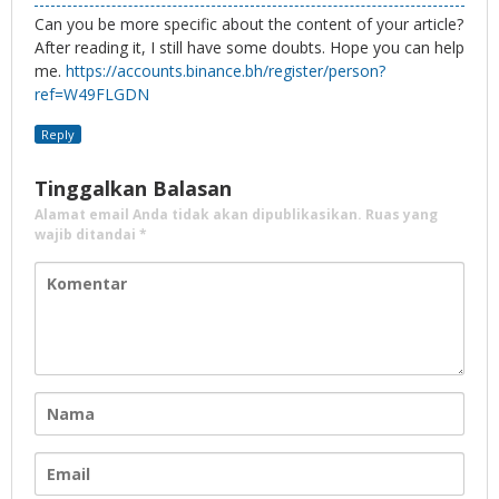
Can you be more specific about the content of your article?
After reading it, I still have some doubts. Hope you can help
me.
https://accounts.binance.bh/register/person?
ref=W49FLGDN
Reply
Tinggalkan Balasan
Alamat email Anda tidak akan dipublikasikan.
Ruas yang
wajib ditandai
*