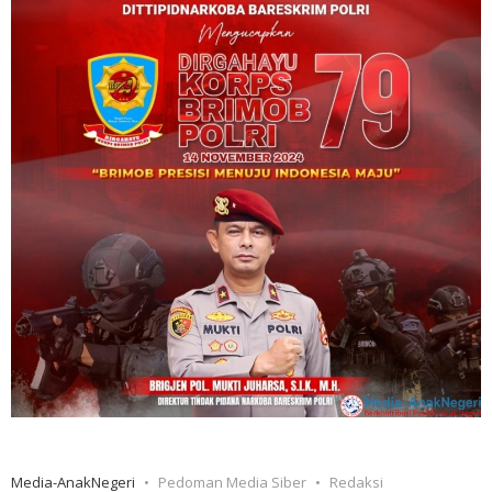
Media-AnakNegeri
Pedoman Media Siber
Redaksi