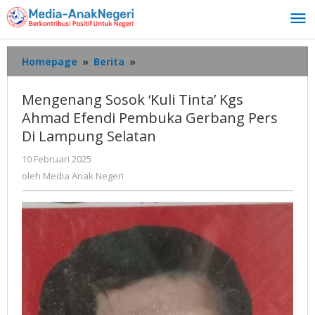
Lewati
ke
konten
Mengenang
Homepage
»
Berita
»
Sosok
'Kuli
Mengenang Sosok ‘Kuli Tinta’ Kgs
Tinta'
Ahmad Efendi Pembuka Gerbang Pers
Kgs
Di Lampung Selatan
Ahmad
Efendi
oleh
10 Februari 2025
Pembuka
Media
oleh
Media Anak Negeri
Gerbang
Anak
Pers
Negeri
Di
Lampung
Selatan