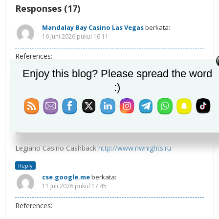
Responses (17)
Mandalay Bay Casino Las Vegas
berkata:
16 Juni 2026 pukul 16:11
References:
Enjoy this blog? Please spread the word
Book of ra online
Mandalay Bay Casino Las Vegas
:)
Reply
http://www.nwnights.ru
berkata:
10 Juli 2026 pukul 01:42
References:
Legiano Casino Cashback
http://www.nwnights.ru
Reply
cse.google.me
berkata:
11 Juli 2026 pukul 17:45
References: