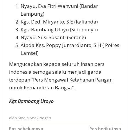
Nyayu. Eva Fitri Wahyuni (Bandar
Lampung)
Kgs. Dedi Miryanto, S.E (Kalianda)
Kgs. Bambang Utoyo (Sidomulyo)
Nyayu. Susi Susanti (Serang)
Aipda Kgs. Poppy Jumardianto, S.H ( Polres
Lamsel)
Mengucapkan kepada seluruh insan pers
indonesia semoga selalu menjadi garda
terdepan “Pers Mengawal Ketahanan Pangan
untuk Kemandirian Bangsa”.
Kgs Bambang Utoyo
oleh
Media Anak Negeri
Navigasi
Pos sebelumnya
Pos berikutnya