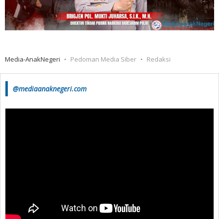
Media-AnakNegeri
Pedoman Media Siber
Redaksi
@mediaanaknegeri.com