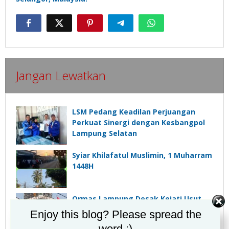
Jangan Lewatkan
LSM Pedang Keadilan Perjuangan
Perkuat Sinergi dengan Kesbangpol
Lampung Selatan
Syiar Khilafatul Muslimin, 1 Muharram
1448H
Ormas Lampung Desak Kejati Usut
Tuntas Pembangunan Gedung MBG,
Enjoy this blog? Please spread the
Diduga Tak Berpihak pada
word :)