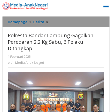
Lewati
ke
konten
Polresta
Homepage
»
Berita
»
Bandar
Lampung
Polresta Bandar Lampung Gagalkan
Gagalkan
Peredaran 2,2 Kg Sabu, 6 Pelaku
Peredaran
Ditangkap
2,2
Kg
oleh
1 Februari 2025
Sabu,
Media
oleh
Media Anak Negeri
6
Anak
Pelaku
Negeri
Ditangkap