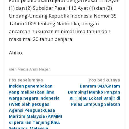
Para pelaku akan dijerat dengan Pasal 114 Ayat
(1) dan (2) Subsider Pasal 112 Ayat (1) dan (2)
Undang-Undang Republik Indonesia Nomor 35
Tahun 2009 tentang Narkotika, dengan
ancaman hukuman minimal lima tahun dan
maksimal 20 tahun penjara.
Ahiko.
oleh
Media Anak Negeri
Navigasi
Pos sebelumnya
Pos berikutnya
Insiden penembakan
Danrem 043/Gatam
pos
yang melibatkan lima
Dampingi Menko Pangan
warga negara Indonesia
RI Tinjau Lokasi Banjir di
(WNI) oleh petugas
Palas Lampung Selatan
Agensi Penguatkuasa
Maritim Malaysia (APMM)
di perairan Tanjung Rhu,
Selangor, Malaysia.