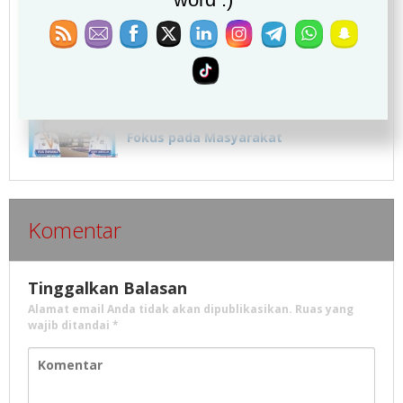
Kepentingan Rakyat
Aikon Wisata Religi Tower Mesjid
Alfurqon Mangkrak
HUT ke-344 Kota Bandar Lampung,
Warga Berharap Eva Dwiana Lebih
Fokus pada Masyarakat
Komentar
Tinggalkan Balasan
Alamat email Anda tidak akan dipublikasikan.
Ruas yang
wajib ditandai
*