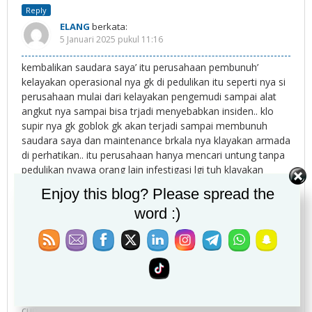
Reply
ELANG
berkata:
5 Januari 2025 pukul 11:16
kembalikan saudara saya’ itu perusahaan pembunuh’
kelayakan operasional nya gk di pedulikan itu seperti nya si
perusahaan mulai dari kelayakan pengemudi sampai alat
angkut nya sampai bisa trjadi menyebabkan insiden.. klo
supir nya gk goblok gk akan terjadi sampai membunuh
saudara saya dan maintenance brkala nya klayakan armada
di perhatikan.. itu perusahaan hanya mencari untung tanpa
pedulikan nyawa orang lain infestigasi lgi tuh klayakan
armada nya barang kali ada unsur
Enjoy this blog? Please spread the
kesengajaan/pembunuhan gulung aja tuh perusahaan nya
word :)
dan bunuh supir nya..
Reply
Elswendi pemilik sumber bumi
berkata:
9 Januari 2025 pukul 07:23
Masih adakah keadilan di jaman prabowo. Nyawa orang
cuma dihargai 10jt setelah nyawanya diambil secara tragis