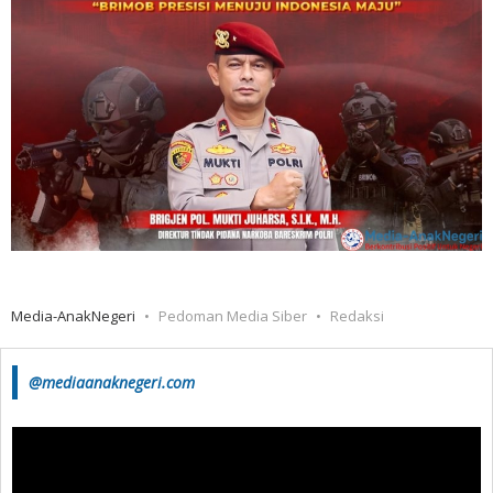
Media-AnakNegeri
Pedoman Media Siber
Redaksi
@mediaanaknegeri.com