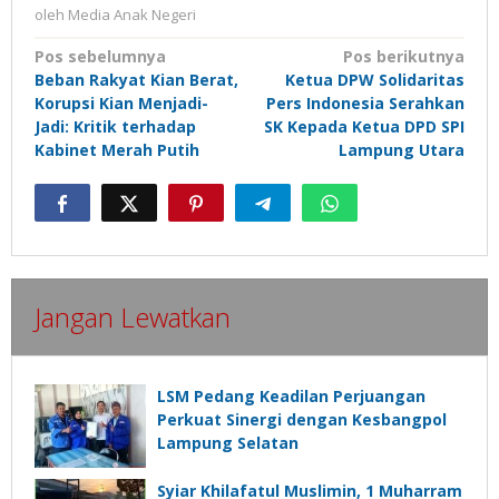
oleh
Media Anak Negeri
Navigasi
Pos sebelumnya
Pos berikutnya
Beban Rakyat Kian Berat,
Ketua DPW Solidaritas
pos
Korupsi Kian Menjadi-
Pers Indonesia Serahkan
Jadi: Kritik terhadap
SK Kepada Ketua DPD SPI
Kabinet Merah Putih
Lampung Utara
Jangan Lewatkan
LSM Pedang Keadilan Perjuangan
Perkuat Sinergi dengan Kesbangpol
Lampung Selatan
Syiar Khilafatul Muslimin, 1 Muharram