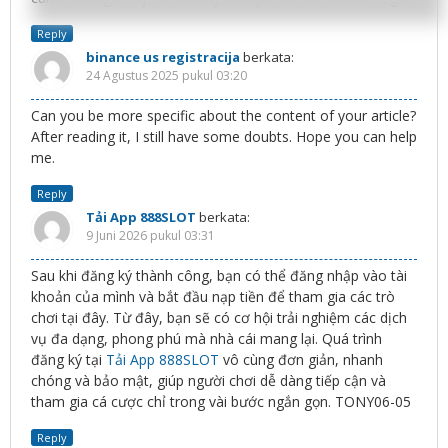
Reply
binance us registracija
berkata:
24 Agustus 2025 pukul 03:20
Can you be more specific about the content of your article?
After reading it, I still have some doubts. Hope you can help
me.
Reply
Tải App 888SLOT
berkata:
9 Juni 2026 pukul 03:31
Sau khi đăng ký thành công, bạn có thể đăng nhập vào tài
khoản của mình và bắt đầu nạp tiền để tham gia các trò
chơi tại đây. Từ đây, bạn sẽ có cơ hội trải nghiệm các dịch
vụ đa dạng, phong phú mà nhà cái mang lại. Quá trình
đăng ký tại
Tải App 888SLOT
vô cùng đơn giản, nhanh
chóng và bảo mật, giúp người chơi dễ dàng tiếp cận và
tham gia cá cược chỉ trong vài bước ngắn gọn. TONY06-05
Reply