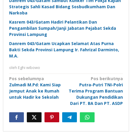
Danrem 043/Gatam Sambut Kunker Tim Pokja Kajian
Strategis Sahli Kasad Bidang Sosbudkumham Dan
Narkoba
Kasrem 043/Gatam Hadiri Pelantikan Dan
Pengambilan Sumpah/Janji Jabatan Pejabat Sekda
Provinsi Lampung
Danrem 043/Gatam Ucapkan Selamat Atas Purna
Bakti Sekda Provinsi Lampung Ir. Fahrizal Darminto,
M.A.
oleh
Eghi wibowo
Navigasi
Pos sebelumnya
Pos berikutnya
Zulmadi M.Pd: Kami Siap
Putra-Putri TNI-Polri
pos
Jemput Anak ke Rumah
Terima Program Bantuan
untuk Hadir ke Sekolah
Dukungan Pendidikan
Dari PT. BA Dan PT. ASDP