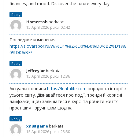
finances, and mood. Discover the future every day.
Reply
Homertob
berkata:
15 April 2026 pukul 02:42
Последние изменения:
https://slovarsbor.ru/w/%D1%82%D0%B0%D0%B2%D1%8
0%D0%BE/
Reply
Jeffreylar
berkata:
15 April 2026 pukul 12:36
Актуальні новини
https://lentalife.com
поради та історії з
усього світу. Дізнавайтеся про події, тренди й корисні
лайфхаки, щоб залишатися в курсі та робити життя
простішим і зручнішим щодня.
Reply
xn88 game
berkata:
15 April 2026 pukul 23:30