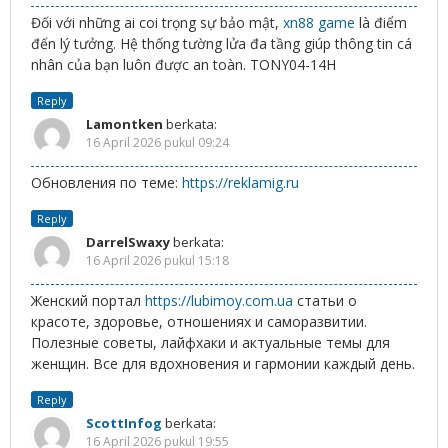
Đối với những ai coi trọng sự bảo mật,
xn88 game
là điểm
đến lý tưởng. Hệ thống tường lửa đa tầng giúp thông tin cá
nhân của bạn luôn được an toàn. TONY04-14H
Reply
Lamontken
berkata:
16 April 2026 pukul 09:24
Обновления по теме:
https://reklamig.ru
Reply
DarrelSwaxy
berkata:
16 April 2026 pukul 15:18
Женский портал
https://lubimoy.com.ua
статьи о
красоте, здоровье, отношениях и саморазвитии.
Полезные советы, лайфхаки и актуальные темы для
женщин. Все для вдохновения и гармонии каждый день.
Reply
ScottInfog
berkata:
16 April 2026 pukul 19:55