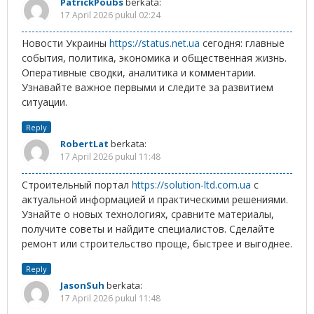
PatrickPoubs
berkata:
17 April 2026 pukul 02:24
Новости Украины
https://status.net.ua
сегодня: главные
события, политика, экономика и общественная жизнь.
Оперативные сводки, аналитика и комментарии.
Узнавайте важное первыми и следите за развитием
ситуации.
Reply
RobertLat
berkata:
17 April 2026 pukul 11:48
Строительный портал
https://solution-ltd.com.ua
с
актуальной информацией и практическими решениями.
Узнайте о новых технологиях, сравните материалы,
получите советы и найдите специалистов. Сделайте
ремонт или строительство проще, быстрее и выгоднее.
Reply
JasonSuh
berkata:
17 April 2026 pukul 11:48