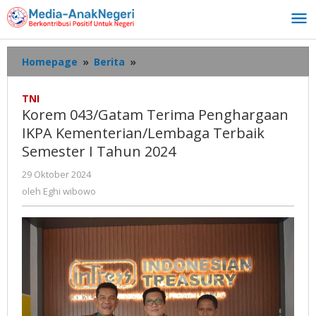
Lewati
ke
konten
Korem
Homepage
»
Berita
»
043/Gatam
Terima
TNI
Penghargaan
Korem 043/Gatam Terima Penghargaan
IKPA
IKPA Kementerian/Lembaga Terbaik
Kementerian/Lembaga
Semester I Tahun 2024
Terbaik
Semester
oleh
29 Oktober 2024
I
Eghi
oleh
Eghi wibowo
Tahun
wibowo
2024