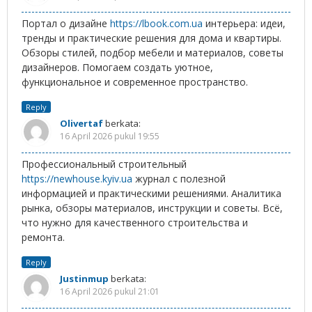
Портал о дизайне
https://lbook.com.ua
интерьера: идеи,
тренды и практические решения для дома и квартиры.
Обзоры стилей, подбор мебели и материалов, советы
дизайнеров. Помогаем создать уютное,
функциональное и современное пространство.
Reply
Olivertaf
berkata:
16 April 2026 pukul 19:55
Профессиональный строительный
https://newhouse.kyiv.ua
журнал с полезной
информацией и практическими решениями. Аналитика
рынка, обзоры материалов, инструкции и советы. Всё,
что нужно для качественного строительства и
ремонта.
Reply
Justinmup
berkata:
16 April 2026 pukul 21:01