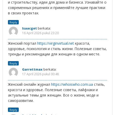
и строительству, идеи для дома и бизнеса. Узнавайте о
современных решениях и применяйте лучшие практики
в своих проектах.
Reply
Isaacget
berkata:
16 April 2026 pukul 23:20
Женский портал
https://virginvirtual.net
красота,
здоровье, психология и стиль жизни. Полезные советы,
тренды и рекомендации для женщин в одном месте.
Reply
Garrettmax
berkata:
17 April 2026 pukul 00:48
Женский онлайн журнал
https://whoiswho.com.ua
стиль,
красота и здоровье. Полезные советы, лайфхаки и
актуальные темы для женщин. Все о жизни, моде и
саморазвитии.
Reply