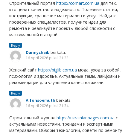
Строительный портал
https://comart.com.ua
для тех,
кто ценит качество и надежность. Полезные статьи,
инструкции, сравнение материалов и услуг. Найдите
проверенных специалистов, получите идеи для
ремонта и реализуйте проекты любой сложности с
максимальной выгодой.
Reply
Dannychaib
berkata:
16 April 2026 pukul 21:33
Женский сайт
https://biglib.com.ua
мода, уход за собой,
психология и здоровье. Актуальные темы, лайфхаки и
рекомендации для улучшения качества жизни.
Reply
Alfonsoemuth
berkata:
16 April 2026 pukul 21:34
Строительный журнал
https://ukrainianpages.com.ua
с
актуальными новостями, трендами и экспертными
материалами. Обзоры технологий, советы по ремонту