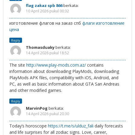
flag zakaz spb 866
berkata:
10 April 2026 pukul 00:32
изготовление флагов на заказ спб
флаги изготовление
цена
Reply
Thomasduaky
berkata:
14 April 2026 pukul 18:52
The site
http://www.play-mods.com.az/
contains
information about downloading PlayMods, downloading
PlayMods APK files, compatibility with iOS, Android, and
PC, as well as basic information about GTA San Andreas
and other modified games.
Reply
MarvinPog
berkata:
14 April 2026 pukul 20:30
Today’s horoscope
https://t.me/s/ulduz_fali
daily forecasts
and life surprises for all zodiac signs. Love, career,