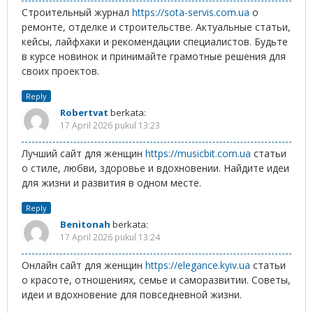
Строительный журнал
https://sota-servis.com.ua
о
ремонте, отделке и строительстве. Актуальные статьи,
кейсы, лайфхаки и рекомендации специалистов. Будьте
в курсе новинок и принимайте грамотные решения для
своих проектов.
Reply
Robertvat
berkata:
17 April 2026 pukul 13:23
Лучший сайт для женщин
https://musicbit.com.ua
статьи
о стиле, любви, здоровье и вдохновении. Найдите идеи
для жизни и развития в одном месте.
Reply
Benitonah
berkata:
17 April 2026 pukul 13:24
Онлайн сайт для женщин
https://elegance.kyiv.ua
статьи
о красоте, отношениях, семье и саморазвитии. Советы,
идеи и вдохновение для повседневной жизни.