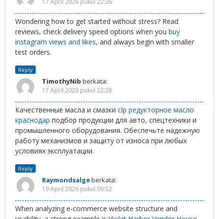
17 April 2026 pukul 22:26
Wondering how to get started without stress? Read
reviews, check delivery speed options when you
buy
instagram views and likes
, and always begin with smaller
test orders.
Reply
TimothyNib
berkata:
17 April 2026 pukul 22:28
Качественные масла и смазки
clp редукторное масло
краснодар
подбор продукции для авто, спецтехники и
промышленного оборудования. Обеспечьте надежную
работу механизмов и защиту от износа при любых
условиях эксплуатации.
Reply
Raymondsalge
berkata:
19 April 2026 pukul 09:52
When analyzing e-commerce website structure and
usability, a strong example is
Violet Harbor Vendor House