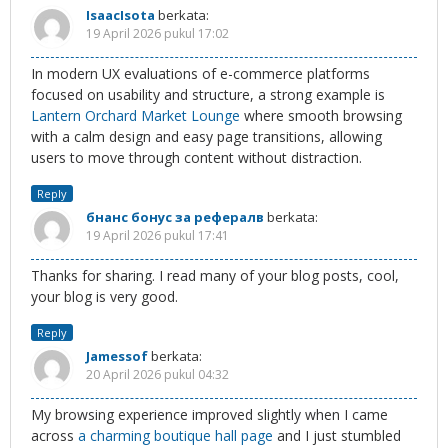
IsaacIsota
berkata:
19 April 2026 pukul 17:02
In modern UX evaluations of e-commerce platforms
focused on usability and structure, a strong example is
Lantern Orchard Market Lounge
where smooth browsing
with a calm design and easy page transitions, allowing
users to move through content without distraction.
Reply
бнанс бонус за рефералв
berkata:
19 April 2026 pukul 17:41
Thanks for sharing. I read many of your blog posts, cool,
your blog is very good.
Reply
Jamessof
berkata:
20 April 2026 pukul 04:32
My browsing experience improved slightly when I came
across
a charming boutique hall page
and I just stumbled