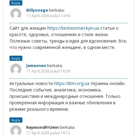
Reply
Billyonege
berkata:
17 April 2026 pukul 14:56
Сайт для женщин
https://bestwoman.kyiv.ua
статьи о
красоте, здоровье, отношениях и стиле жизни.
Полезные советы, тренды и идеи для вдохновения. Все,
что нужно современной женщине, в одном месте.
Reply
Jamesnen
berkata:
17 April 2026 pukul 16:09
Актуальные новости
https://ktm.org.ua
Украины онлайн.
Последние события, аналитика, экономика,
происшествия и международные отношения. Только
проверенная информация и важные обновления в
режиме реального времени.
Reply
RaymondFrUmn
berkata:
17 April 2026 pukul 19:12