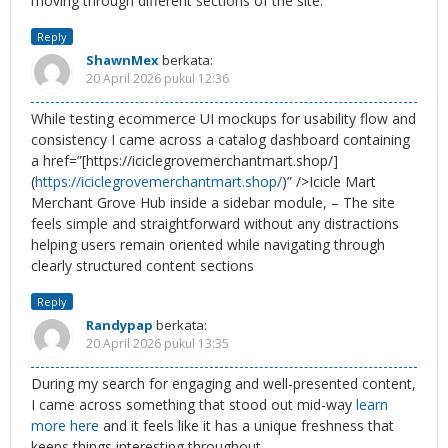
moving through different sections of the site.
Reply
ShawnMex
berkata:
20 April 2026 pukul 12:36
While testing ecommerce UI mockups for usability flow and
consistency I came across a catalog dashboard containing
a href=”[https://iciclegrovemerchantmart.shop/]
(
https://iciclegrovemerchantmart.shop/
)” />Icicle Mart
Merchant Grove Hub inside a sidebar module, – The site
feels simple and straightforward without any distractions
helping users remain oriented while navigating through
clearly structured content sections
Reply
Randypap
berkata:
20 April 2026 pukul 13:35
During my search for engaging and well-presented content,
I came across something that stood out mid-way
learn
more here
and it feels like it has a unique freshness that
keeps things interesting throughout