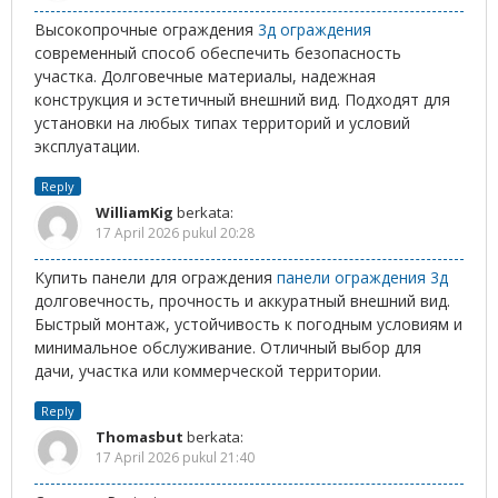
Высокопрочные ограждения
3д ограждения
современный способ обеспечить безопасность
участка. Долговечные материалы, надежная
конструкция и эстетичный внешний вид. Подходят для
установки на любых типах территорий и условий
эксплуатации.
Reply
WilliamKig
berkata:
17 April 2026 pukul 20:28
Купить панели для ограждения
панели ограждения 3д
долговечность, прочность и аккуратный внешний вид.
Быстрый монтаж, устойчивость к погодным условиям и
минимальное обслуживание. Отличный выбор для
дачи, участка или коммерческой территории.
Reply
Thomasbut
berkata:
17 April 2026 pukul 21:40