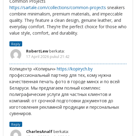
Common Projects
https://sartale.com/collections/common-projects
sneakers
combine minimalism, premium materials, and impeccable
quality. They feature a clean design, genuine leather, and
everyday comfort. They’re the perfect choice for those who
value style, comfort, and durability.
Reply
RobertLew
berkata:
17 April 2026 pukul 21:42
Копицентр «Копирыч»
https://kopirych.by
профессиональный партнер для тех, кому нужна
качественная печать фото в городе минск и по всей
Беларуси. Мы предлагаем полный комплекс
полиграфические услуги для частных клиентов и
компаний: от срочной подготовки документов до
изготовления рекламной продукции и персональных
сувениров.
Reply
CharlesAnalf
berkata: