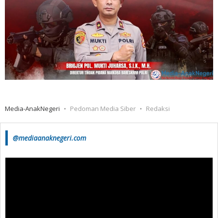
Media-AnakNegeri
Pedoman Media Siber
Redaksi
@mediaanaknegeri.com