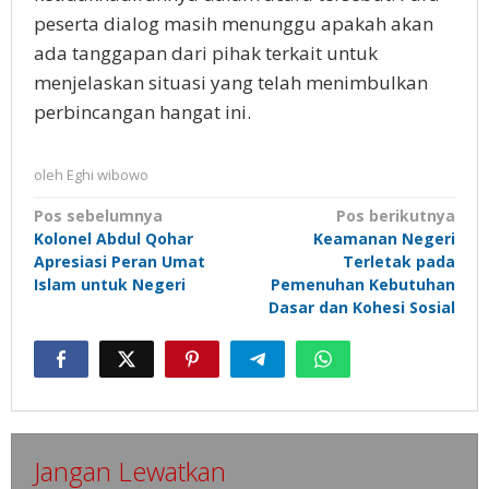
peserta dialog masih menunggu apakah akan
ada tanggapan dari pihak terkait untuk
menjelaskan situasi yang telah menimbulkan
perbincangan hangat ini.
oleh
Eghi wibowo
Navigasi
Pos sebelumnya
Pos berikutnya
Kolonel Abdul Qohar
Keamanan Negeri
pos
Apresiasi Peran Umat
Terletak pada
Islam untuk Negeri
Pemenuhan Kebutuhan
Dasar dan Kohesi Sosial
Jangan Lewatkan