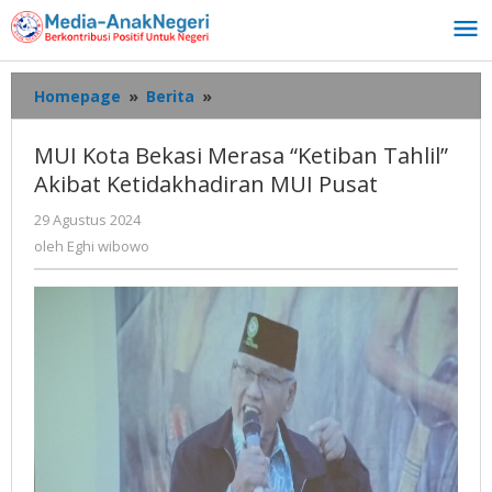
Lewati
ke
konten
MUI
Homepage
»
Berita
»
Kota
Bekasi
MUI Kota Bekasi Merasa “Ketiban Tahlil”
Merasa
Akibat Ketidakhadiran MUI Pusat
"Ketiban
Tahlil"
oleh
29 Agustus 2024
Akibat
Eghi
oleh
Eghi wibowo
Ketidakhadiran
wibowo
MUI
Pusat