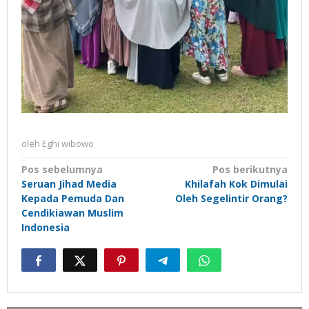
oleh
Eghi wibowo
Navigasi
Pos sebelumnya
Pos berikutnya
Seruan Jihad Media
Khilafah Kok Dimulai
pos
Kepada Pemuda Dan
Oleh Segelintir Orang?
Cendikiawan Muslim
Indonesia