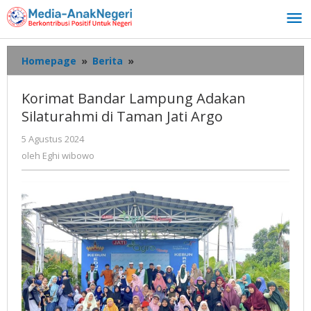
Lewati
ke
konten
Korimat
Homepage
»
Berita
»
Bandar
Lampung
Korimat Bandar Lampung Adakan
Adakan
Silaturahmi di Taman Jati Argo
Silaturahmi
di
oleh
5 Agustus 2024
Taman
Eghi
oleh
Eghi wibowo
Jati
wibowo
Argo