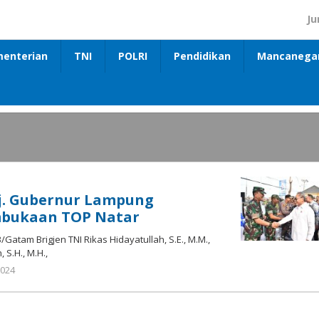
Ju
enterian
TNI
POLRI
Pendidikan
Mancanega
j. Gubernur Lampung
mbukaan TOP Natar
tam Brigjen TNI Rikas Hidayatullah, S.E., M.M.,
S.H., M.H.,
oleh
024
Media
Anak
Negeri