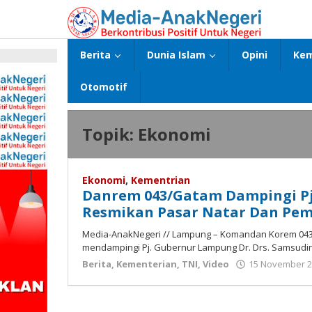
Lewati
ke
konten
Berita
Dunia Islam
Opini
Kem
p
Otomotif
Topik:
Ekonomi
Ekonomi
,
Kementrian
Danrem 043/Gatam Dampingi P
Resmikan Pasar Natar Dan Pe
Media-AnakNegeri // Lampung – Komandan Korem 043/Ga
mendampingi Pj. Gubernur Lampung Dr. Drs. Samsudin, 
Berita
,
Kementerian
,
TNI
,
Video
15 November 2