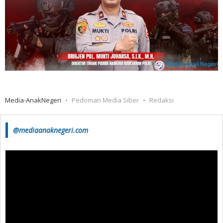
Media-AnakNegeri
Pedoman Media Siber
Redaksi
@mediaanaknegeri.com