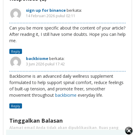
sign up for binance
berkata:
14 Februari 2026 pukul 02:11
Can you be more specific about the content of your article?
After reading it, I still have some doubts. Hope you can help
me.
Reply
backbiome
berkata:
3 Juni 2026 pukul 17:42
Backbiome is an advanced daily wellness supplement
formulated to help support spinal comfort, reduce feelings
of built-up tension, and promote freer, smoother
movement throughout
backbiome
everyday life.
Reply
Tinggalkan Balasan
Alamat email Anda tidak akan dipublikasikan.
Ruas yang
wajib ditandai
*