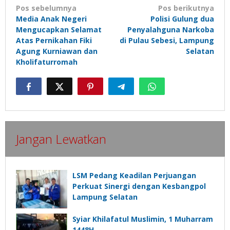
Navigasi
Pos sebelumnya
Pos berikutnya
Media Anak Negeri
Polisi Gulung dua
pos
Mengucapkan Selamat
Penyalahguna Narkoba
Atas Pernikahan Fiki
di Pulau Sebesi, Lampung
Agung Kurniawan dan
Selatan
Kholifaturromah
Jangan Lewatkan
LSM Pedang Keadilan Perjuangan
Perkuat Sinergi dengan Kesbangpol
Lampung Selatan
Syiar Khilafatul Muslimin, 1 Muharram
1448H