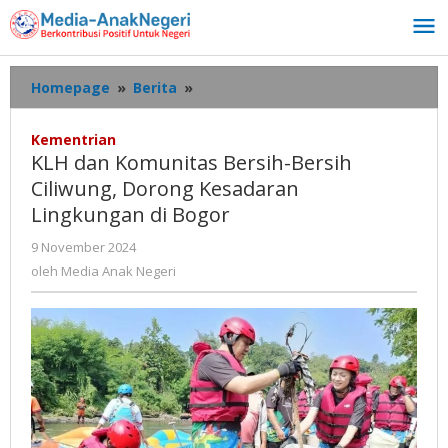
Lewati
ke
konten
KLH
Homepage
»
Berita
»
dan
Komunitas
Kementrian
Bersih-
KLH dan Komunitas Bersih-Bersih
Bersih
Ciliwung, Dorong Kesadaran
Ciliwung,
Lingkungan di Bogor
Dorong
Kesadaran
oleh
9 November 2024
Lingkungan
Media
oleh
Media Anak Negeri
di
Anak
Bogor
Negeri