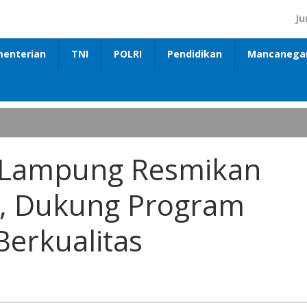
Ju
enterian
TNI
POLRI
Pendidikan
Mancanega
r Lampung Resmikan
, Dukung Program
erkualitas