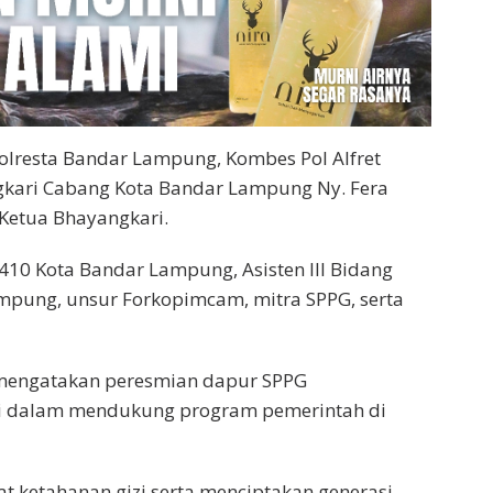
lresta Bandar Lampung, Kombes Pol Alfret
gkari Cabang Kota Bandar Lampung Ny. Fera
l Ketua Bhayangkari.
410 Kota Bandar Lampung, Asisten III Bidang
mpung, unsur Forkopimcam, mitra SPPG, serta
 mengatakan peresmian dapur SPPG
ri dalam mendukung program pemerintah di
t ketahanan gizi serta menciptakan generasi