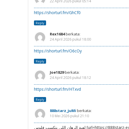
22 April 2026 pukul 05:14
https://shorturl.fm/GhCf0
Reply
Rex1684
berkata:
24 April 2026 pukul 18:00
https://shorturl.fm/O6cOy
Reply
Joe1829
berkata:
24 April 2026 pukul 18:12
https://shorturl.fm/HTxvd
Reply
888starz_juMi
berkata:
10 Mei 2026 pukul 21:10