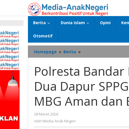
Lewati
ke
konten
Berita
Dunia Islam
Opini
Kem
p
Otomotif
Polresta
Homepage
»
Berita
»
Bandar
Lampung
Polresta Banda
Resmikan
Dua
Dua Dapur SPPG
Dapur
SPPG,
Dukung
MBG Aman dan B
Program
MBG
Aman
oleh
28 Maret 2026
dan
Media
oleh
Media Anak Negeri
Berkualitas
Anak