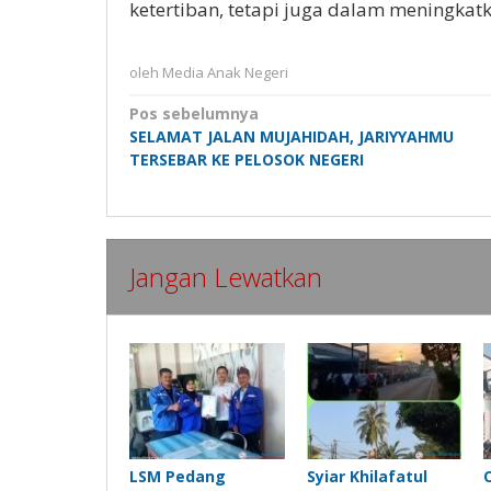
ketertiban, tetapi juga dalam meningkatk
oleh
Media Anak Negeri
Navigasi
Pos sebelumnya
SELAMAT JALAN MUJAHIDAH, JARIYYAHMU
pos
TERSEBAR KE PELOSOK NEGERI
Jangan Lewatkan
LSM Pedang
Syiar Khilafatul