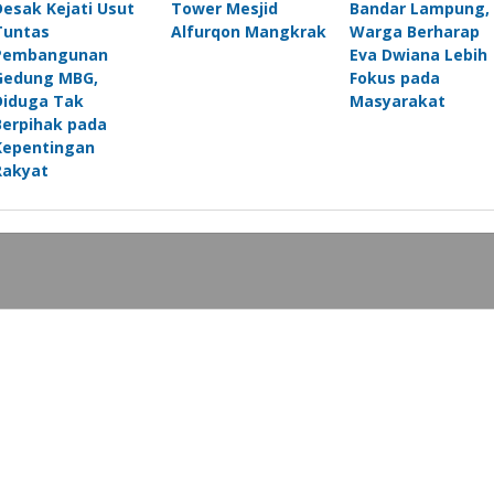
Desak Kejati Usut
Tower Mesjid
Bandar Lampung,
Tuntas
Alfurqon Mangkrak
Warga Berharap
Pembangunan
Eva Dwiana Lebih
Gedung MBG,
Fokus pada
Diduga Tak
Masyarakat
Berpihak pada
Kepentingan
Rakyat