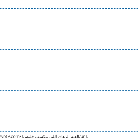
لعبة الرهان اللي بتكسب فلوس [url=https://888starz-egypt9.com/]لعبة الرهان اللي بتكسب فلوس[/url].