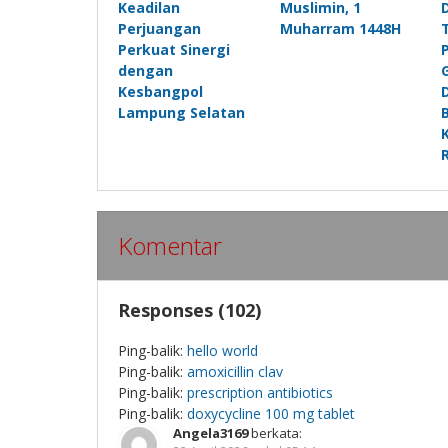
Keadilan
Muslimin, 1
Perjuangan
Muharram 1448H
Perkuat Sinergi
dengan
Kesbangpol
Lampung Selatan
Komentar
Responses (102)
Ping-balik:
hello world
Ping-balik:
amoxicillin clav
Ping-balik:
prescription antibiotics
Ping-balik:
doxycycline 100 mg tablet
Angela3169
berkata: