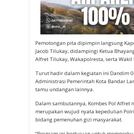
Pemotongan pita dipimpin langsung Kapo
Jacob Tilukay, didampingi Ketua Bhayan
Alfret Tilukay, Wakapolresta, serta Waki
Turut hadir dalam kegiatan ini Dandim 0
Administrasi Pemerintah Kota Bandar La
tamu undangan lainnya.
Dalam sambutannya, Kombes Pol Alfret
merupakan wujud nyata kepedulian Pol
bidang pemenuhan gizi masyarakat.
“Program ini bertujuan untuk memperkua