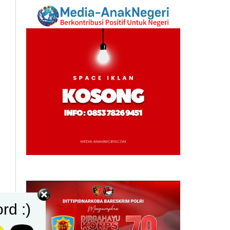
rd :)