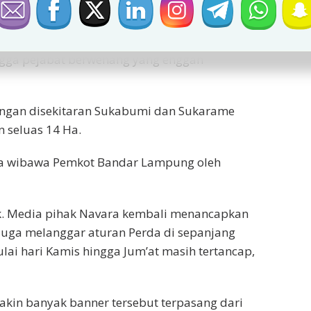
ketertiban, keindahan tata Kota Bandar
gga pejabat berwenang yang enggan
ungan disekitaran Sukabumi dan Sukarame
n seluas 14 Ha.
da wibawa Pemkot Bandar Lampung oleh
ak. Media pihak Navara kembali menancapkan
uga melanggar aturan Perda di sepanjang
ulai hari Kamis hingga Jum’at masih tertancap,
makin banyak banner tersebut terpasang dari