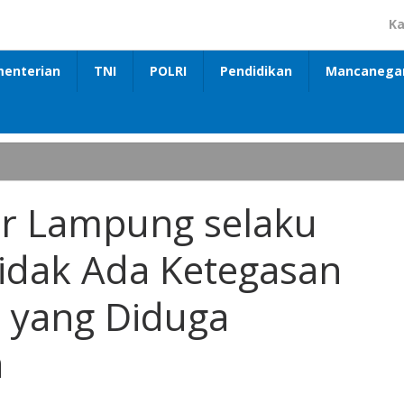
Ka
enterian
TNI
POLRI
Pendidikan
Mancanega
ar Lampung selaku
idak Ada Ketegasan
 yang Diduga
a