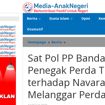
Lewati
ke
konten
Berita
Dunia Islam
Opini
Kem
p
Otomotif
Sat
Homepage
»
Berita
»
Pol
PP
Sat Pol PP Band
Bandar
Lampung
Penegak Perda T
selaku
Penegak
Perda
terhadap Navara
Tidak
Ada
Melanggar Perd
Ketegasan
terhadap
Navara
oleh