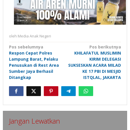
oleh
Media Anak Negeri
Navigasi
Pos sebelumnya
Pos berikutnya
Respon Cepat Polres
KHILAFATUL MUSLIMIN
pos
Lampung Barat, Pelaku
KIRIM DELEGASI
Penusukan di Rest Area
SUKSESKAN ACARA MILAD
Sumber Jaya Berhasil
KE 17 PBI DI MESJID
Ditangkap
ISTQLAL, JAKARTA
Jangan Lewatkan