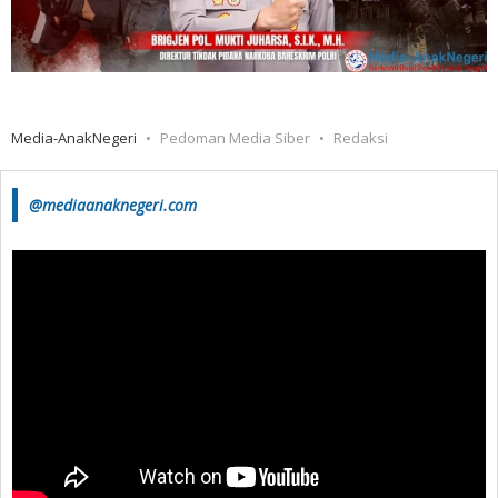
Media-AnakNegeri
Pedoman Media Siber
Redaksi
@mediaanaknegeri.com