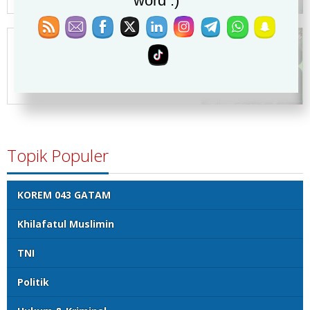
word :)
Syiar Khilafatul Muslimin, 1
Muharram 1448H
Topik Populer
KOREM 043 GATAM
Khilafatul Muslimin
TNI
Politik