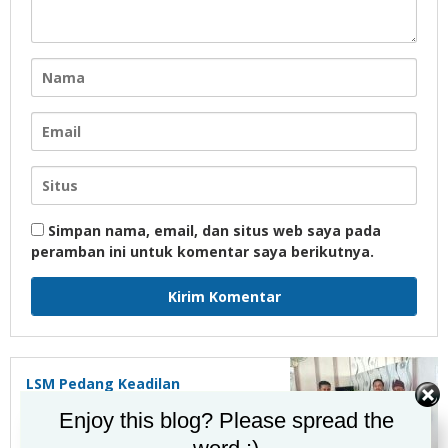
Simpan nama, email, dan situs web saya pada
peramban ini untuk komentar saya berikutnya.
LSM Pedang Keadilan
Perjuangan Perkuat Sinergi
Enjoy this blog? Please spread the
dengan Kesbangpol Lampung
Selatan