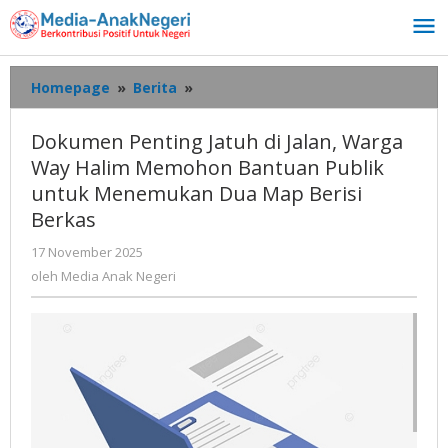
Lewati
ke
konten
Dokumen
Homepage
»
Berita
»
Penting
Jatuh
Dokumen Penting Jatuh di Jalan, Warga
di
Way Halim Memohon Bantuan Publik
Jalan,
untuk Menemukan Dua Map Berisi
Warga
Way
Berkas
Halim
oleh
17 November 2025
Memohon
Media
Bantuan
oleh
Media Anak Negeri
Anak
Publik
Negeri
untuk
Menemukan
Dua
Map
Berisi
Berkas