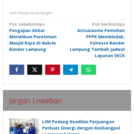
oleh
Media Anak Negeri
Navigasi
Pos sebelumnya
Pos berikutnya
Pengajian Akbar
Antusiasme Pemohon
pos
Meriahkan Peresmian
PPPK Membludak,
Masjid Raya Al-Bakrie
Polresta Bandar
Bandar Lampung
Lampung Tambah Jadwal
Layanan SKCK
Jangan Lewatkan
LSM Pedang Keadilan Perjuangan
Perkuat Sinergi dengan Kesbangpol