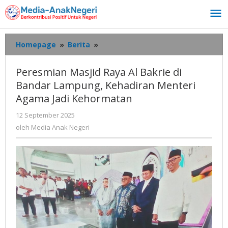
Lewati
ke
konten
Peresmian
Homepage
»
Berita
»
Masjid
Raya
Peresmian Masjid Raya Al Bakrie di
Al
Bandar Lampung, Kehadiran Menteri
Bakrie
Agama Jadi Kehormatan
di
Bandar
oleh
12 September 2025
Lampung,
Media
oleh
Media Anak Negeri
Kehadiran
Anak
Menteri
Negeri
Agama
Jadi
Kehormatan