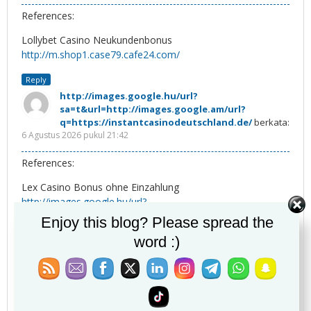
References:
Lollybet Casino Neukundenbonus
http://m.shop1.case79.cafe24.com/
Reply
http://images.google.hu/url?
sa=t&url=http://images.google.am/url?
q=https://instantcasinodeutschland.de/
berkata:
6 Agustus 2026 pukul 21:42
References:
Lex Casino Bonus ohne Einzahlung
http://images.google.hu/url?
sa=t&url=http://images.google.am/url?
Enjoy this blog? Please spread the
q=https://instantcasinodeutschland.de/
word :)
Reply
http://images.google.ie/
berkata:
6 Agustus 2026 pukul 21:50