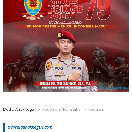
Media-AnakNegeri
Pedoman Media Siber
Redaksi
@mediaanaknegeri.com