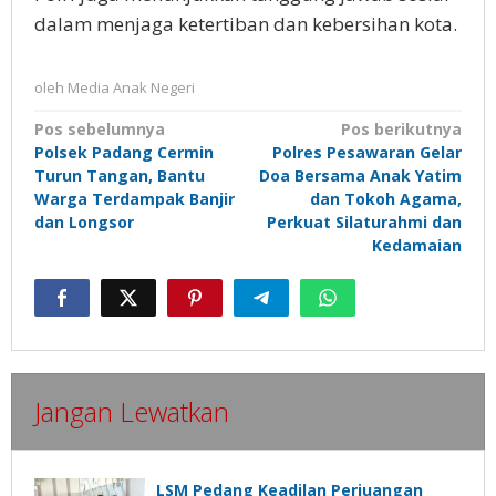
dalam menjaga ketertiban dan kebersihan kota.
oleh
Media Anak Negeri
Navigasi
Pos sebelumnya
Pos berikutnya
Polsek Padang Cermin
Polres Pesawaran Gelar
pos
Turun Tangan, Bantu
Doa Bersama Anak Yatim
Warga Terdampak Banjir
dan Tokoh Agama,
dan Longsor
Perkuat Silaturahmi dan
Kedamaian
Jangan Lewatkan
LSM Pedang Keadilan Perjuangan