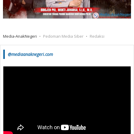
Media-AnakNegeri
Pedoman Media Siber
Redaksi
@mediaanaknegeri.com