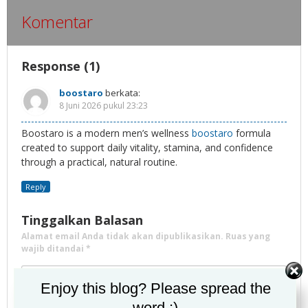
Komentar
Response (1)
boostaro
berkata:
8 Juni 2026 pukul 23:23
Boostaro is a modern men’s wellness
boostaro
formula
created to support daily vitality, stamina, and confidence
through a practical, natural routine.
Reply
Tinggalkan Balasan
Alamat email Anda tidak akan dipublikasikan.
Ruas yang
wajib ditandai
*
Enjoy this blog? Please spread the
word :)