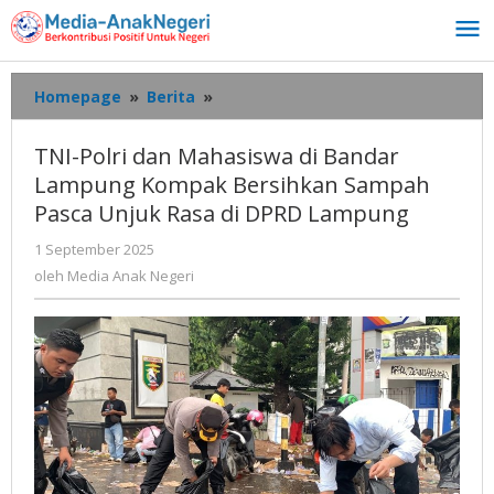
Lewati
ke
konten
TNI-
Homepage
»
Berita
»
Polri
dan
TNI-Polri dan Mahasiswa di Bandar
Mahasiswa
Lampung Kompak Bersihkan Sampah
di
Pasca Unjuk Rasa di DPRD Lampung
Bandar
Lampung
oleh
1 September 2025
Kompak
Media
oleh
Media Anak Negeri
Bersihkan
Anak
Sampah
Negeri
Pasca
Unjuk
Rasa
di
DPRD
Lampung