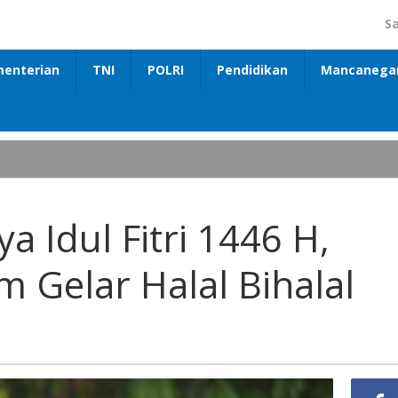
S
enterian
TNI
POLRI
Pendidikan
Mancanega
ya Idul Fitri 1446 H,
 Gelar Halal Bihalal