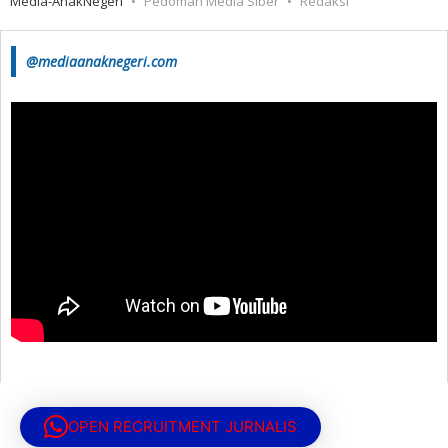
Media-AnakNegeri
Pedoman Media Siber
Redaksi
@mediaanaknegeri.com
OPEN RECRUITMENT JURNALIS