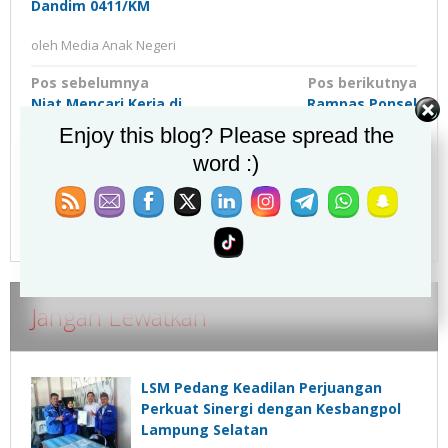
Dandim 0411/KM
oleh
Media Anak Negeri
Navigasi
Pos sebelumnya
Pos berikutnya
Niat Mencari Kerja di
Rampas Ponsel
pos
Bandar Lampung, Warga
Pengunjung Indekos, Pria
Enjoy this blog? Please spread the
Sumsel Ditangkap
Bertato di Bandar
word :)
Karena Curi Motor
Lampung Ditangkap
Jangan Lewatkan
LSM Pedang Keadilan Perjuangan
Perkuat Sinergi dengan Kesbangpol
Lampung Selatan