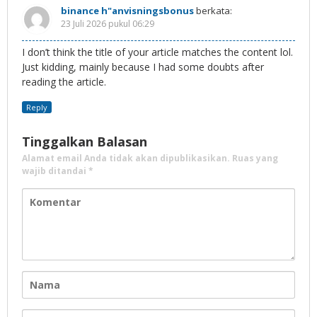
binance h"anvisningsbonus
berkata:
23 Juli 2026 pukul 06:29
I don’t think the title of your article matches the content lol.
Just kidding, mainly because I had some doubts after
reading the article.
Reply
Tinggalkan Balasan
Alamat email Anda tidak akan dipublikasikan.
Ruas yang
wajib ditandai
*