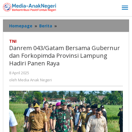
Lewati
ke
konten
Danrem
Homepage
»
Berita
»
043/Gatam
Bersama
TNI
Gubernur
Danrem 043/Gatam Bersama Gubernur
dan
dan Forkopimda Provinsi Lampung
Forkopimda
Hadiri Panen Raya
Provinsi
Lampung
oleh
8 April 2025
Hadiri
Media
oleh
Media Anak Negeri
Panen
Anak
Raya
Negeri