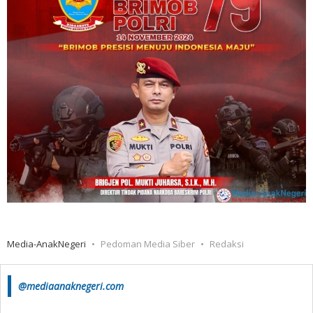
Media-AnakNegeri
Pedoman Media Siber
Redaksi
@mediaanaknegeri.com