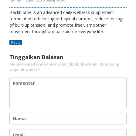
3 Juni 2026 pukul 08:48
Backbiome is an advanced daily wellness supplement
formulated to help support spinal comfort, reduce feelings
of built-up tension, and promote freer, smoother
movement throughout
backbiome
everyday life.
Reply
Tinggalkan Balasan
Alamat email Anda tidak akan dipublikasikan.
Ruas yang
wajib ditandai
*