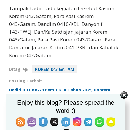
Tampak hadir pada kegiatan tersebut Kasiren
Korem 043/Gatam, Para Kasi Kasrem
043/Gatam, Dandim 0410/KBL, Danyonif
143/TWEJ, Dan/Ka Satdisjan jajaran Korem
043/Gatam, Para Pasi Korem 043/Gatam, Para
Danramil Jajaran Kodim 0410/KBL dan Kabalak
Korem 043/Gatam.
Ditag
KOREM 043 GATAM
Posting Terkait
Hadiri HUT Ke-79 Persit KCK Tahun 2025, Danrem
043/Gatam Berharap Persit Mampu Meningkatkan
Enjoy this blog? Please spread the
Perannya
word :)
Korem 043/Gatam Gelar Acara Tradisi Penerimaan
Warga Baru dan Serah Terima Jabatan.
Pengurus PPAD Dikukuhkan, Danrem 043/Gatam