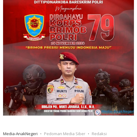
Media-AnakNegeri
Pedoman Media Siber
Redaksi