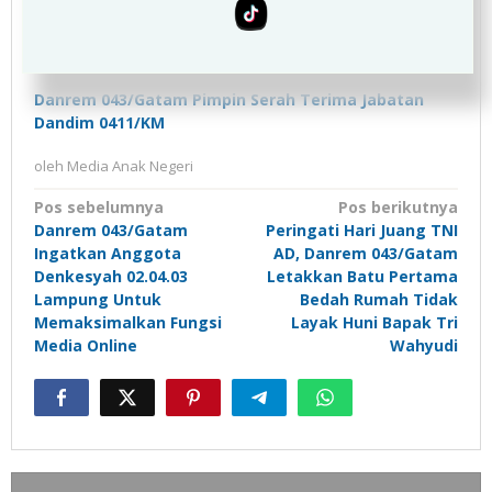
Berharap Pengurus Dapat Bersinergi dengan
Stakeholder Provinsi Lampung
Korem 043/Gatam Gelar Upacara Bulanan
Danrem 043/Gatam Pimpin Serah Terima Jabatan
Dandim 0411/KM
oleh
Media Anak Negeri
Navigasi
Pos sebelumnya
Pos berikutnya
Danrem 043/Gatam
Peringati Hari Juang TNI
pos
Ingatkan Anggota
AD, Danrem 043/Gatam
Denkesyah 02.04.03
Letakkan Batu Pertama
Lampung Untuk
Bedah Rumah Tidak
Memaksimalkan Fungsi
Layak Huni Bapak Tri
Media Online
Wahyudi