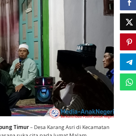
mpung Timur
– Desa Karang Asri di Kecamatan
uasana suka cita pada Jumat Malam