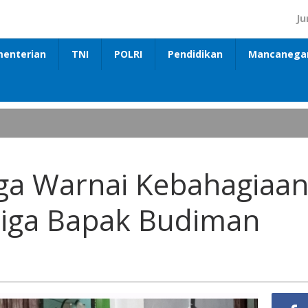
Ju
enterian
TNI
POLRI
Pendidikan
Mancanega
ga Warnai Kebahagiaa
tiga Bapak Budiman