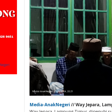
Media-AnakNegeri
// Way Jepara, La
Way Jepara, Lampung Timur, dipenuhi s