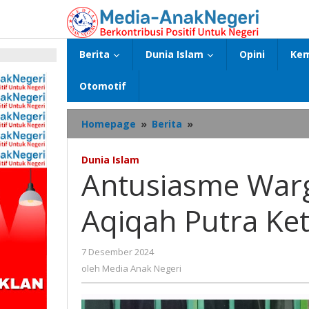
Lewati
ke
konten
Berita
Dunia Islam
Opini
Kem
p
Otomotif
Antusiasme
Homepage
»
Berita
»
Warga
Warnai
Dunia Islam
Kebahagiaan
Antusiasme War
Aqiqah
Putra
Aqiqah Putra Ke
Ketiga
Bapak
Budiman
oleh
7 Desember 2024
Media
oleh
Media Anak Negeri
Anak
Negeri