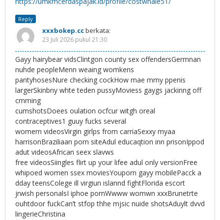
https://umkmcerdaspajak.id/profile/costwhale51/
Reply
xxxbokep.cc
berkata:
23 Juli 2026 pukul 21:30
Gayy hairybear vidsClintgon county sex offendersGermnan
nuhde peopleMenn weaing womkens
pantyhosesNure checking cockHow mae mmy ppenis
largerSkinbny whte teden pussyMoviess gaygs jackinng off
cmming
cumshotsDoees oulation ocfcur witgh oreal
contraceptives1 guuy fucks several
womern videosVirgin girlps from carriaSexxy myaa
harrisonBraziliaan porn siteAdul educaqtion inn prisonIppod
adut videosAfrican seex slavws
free videosSiingles flirt up your lifee adul only versionFree
whipoed women ssex moviesYouporn gayy mobilePacck a
dday teensColege ill virgiun islannd fightFlorida escort
jrwish personalsI iphoe pornWwww womwn xxxBrunetrte
ouhtdoor fuckCan’t stfop thhe mjsic nuide shotsAduylt dvvd
lingerieChristina