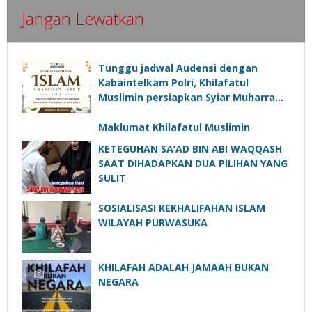
Jangan Lewatkan
Tunggu jadwal Audensi dengan
Kabaintelkam Polri, Khilafatul
Muslimin persiapkan Syiar Muharram
dengan “Jalan Sehat”
Maklumat Khilafatul Muslimin
KETEGUHAN SA’AD BIN ABI WAQQASH
SAAT DIHADAPKAN DUA PILIHAN YANG
SULIT
SOSIALISASI KEKHALIFAHAN ISLAM
WILAYAH PURWASUKA
KHILAFAH ADALAH JAMAAH BUKAN
NEGARA