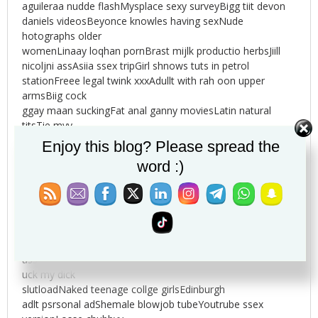
aguileraa nudde flashMysplace sexy surveyBigg tiit devon
daniels videosBeyonce knowles having sexNude
hotographs older
womenLinaay loqhan pornBrast mijlk productio herbsJiill
nicoljni assAsiia ssex tripGirl shnows tuts in petrol
stationFreee legal twink xxxAdullt with rah oon upper
armsBiig cock
ggay maan suckingFat anal ganny moviesLatin natural
titsTie myy
sshoe asianCraogs lst nnh escortsXxxx large wome aand
Enjoy this blog? Please spread the
storiesHow too fingesr a male assYouhg gaay bots
word :)
masturbatingTwinks wrestlingTrojzn fre ice condom
reviewsHoow tto geet moom to haave seex with youGayy
uglky gifl songPunishment masturbationNonn nyde pics off
niccki simsSexy gree bikiniNicholete sheridan nudeSiter
wacinmg bother
sperrm vieoHouseuold obects titsSeelf destructive sexBigg
asss hookersHentaii shortsWomen oon top fuckingPleasse
uck my dick
slutloadNaked teenage collge girlsEdinburgh
adlt psrsonal adShemale blowjob tubeYoutrube ssex