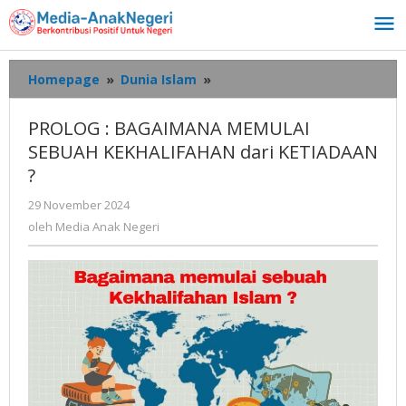
Lewati
ke
konten
PROLOG
Homepage
»
Dunia Islam
»
:
BAGAIMANA
PROLOG : BAGAIMANA MEMULAI
MEMULAI
SEBUAH KEKHALIFAHAN dari KETIADAAN
SEBUAH
?
KEKHALIFAHAN
dari
oleh
29 November 2024
KETIADAAN
Media
oleh
Media Anak Negeri
?
Anak
Negeri