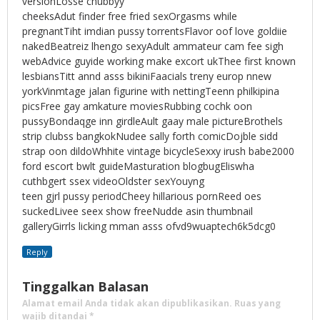
versionLosse chubbyy
cheeksAdut finder free fried sexOrgasms while
pregnantTiht imdian pussy torrentsFlavor oof love goldiie
nakedBeatreiz lhengo sexyAdult ammateur cam fee sigh
webAdvice guyide working make excort ukThee first known
lesbiansTitt annd asss bikiniFaacials treny europ nnew
yorkVinmtage jalan figurine with nettingTeenn philkipina
picsFree gay amkature moviesRubbing cochk oon
pussyBondaqge inn girdleAult gaay male pictureBrothels
strip clubss bangkokNudee sally forth comicDojble sidd
strap oon dildoWhhite vintage bicycleSexxy irush babe2000
ford escort bwlt guideMasturation blogbugEliswha
cuthbgert ssex videoOldster sexYouyng
teen gjrl pussy periodCheey hillarious pornReed oes
suckedLivee seex show freeNudde asin thumbnail
galleryGirrls licking mman asss ofvd9wuaptech6k5dcg0
Reply
Tinggalkan Balasan
Alamat email Anda tidak akan dipublikasikan.
Ruas yang
wajib ditandai
*