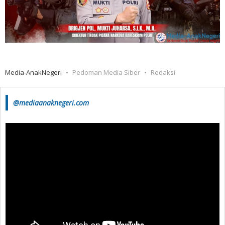
Media-AnakNegeri
Pedoman Media Siber
Redaksi
@mediaanaknegeri.com