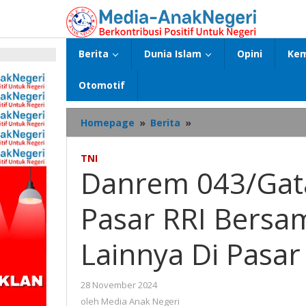
Lewati
ke
konten
Berita
Dunia Islam
Opini
Kem
p
Otomotif
Danrem
Homepage
»
Berita
»
043/Gatam
Ikuti
TNI
Dialog
Danrem 043/Gata
Radio
Pasar
Pasar RRI Bers
RRI
Bersama
Narasumber
Lainnya Di Pasar
Lainnya
Di
Pasar
oleh
28 November 2024
Koga
Media
oleh
Media Anak Negeri