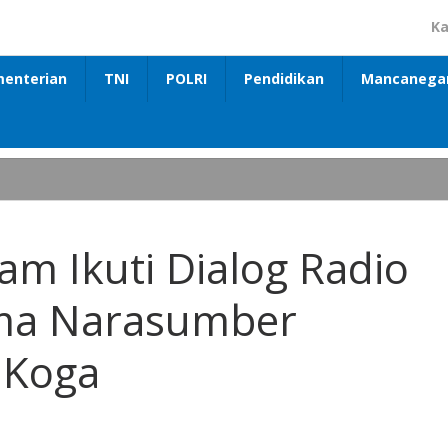
Ka
enterian
TNI
POLRI
Pendidikan
Mancanega
m Ikuti Dialog Radio
ama Narasumber
 Koga