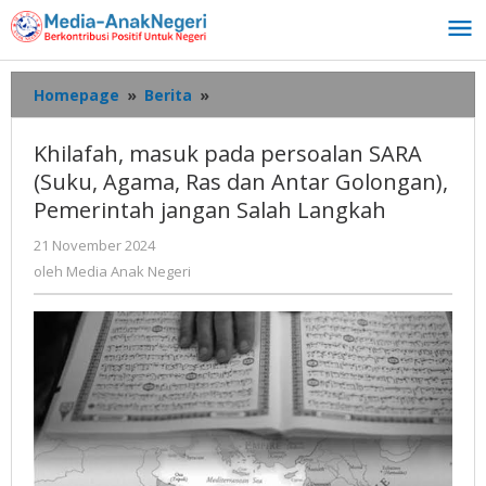
Lewati
ke
konten
Khilafah,
Homepage
»
Berita
»
masuk
pada
Khilafah, masuk pada persoalan SARA
persoalan
(Suku, Agama, Ras dan Antar Golongan),
SARA
Pemerintah jangan Salah Langkah
(Suku,
Agama,
oleh
21 November 2024
Ras
Media
oleh
Media Anak Negeri
dan
Anak
Antar
Negeri
Golongan),
Pemerintah
jangan
Salah
Langkah