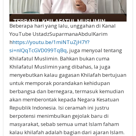
Beberapa hari yang lalu, unggahan di Kanal
YouTube UstadzSuparmanaAbdulKarim
h
https://youtu.be/1miNTuZjH7Y?
si=nIQqTcGVD099TqBq
, juga menyoal tentang
Khilafatul Muslimin. Bahkan bukan cuma
Khilafatul Muslimin yang dibahas, Ia juga
menyebutkan kalau gagasan Khilafah bertujuan
untuk memporak porandakan kehidupan
berbangsa dan bernegara, termasuk kemudian
akan memberontak kepada Negara Kesatuan
Republik Indonesia. Isi ceramah ini justru
berpotensi menimbulkan gejolak baru di
masyarakat, sebab semua umat Islam faham
kalau khilafah adalah bagian dari ajaran Islam.