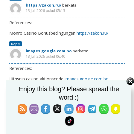
https://zakon.ru/
berkata:
13 Juli 2026 pukul 05:13
References:
Monro Casino Bonusbedingungen
https://zakon.ru/
Reply
images.google.com.bo
berkata:
13 Juli 2026 pukul 06:40
References:
Hitnspin casino aktionscode
images.google.com.bo
Enjoy this blog? Please spread the
Reply
word :)
http://cse.google.com.kw/
berkata:
13 Juli 2026 pukul 07:25
References:
Hitnspin casino legal
http://cse.google.com.kw/