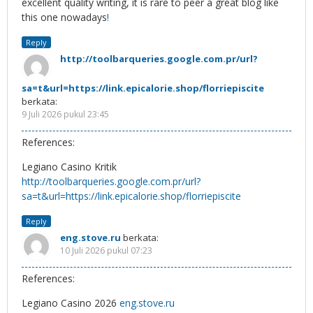
excellent quality writing, it is rare to peer a great blog like
this one nowadays
!
Reply
http://toolbarqueries.google.com.pr/url?
sa=t&url=https://link.epicalorie.shop/florriepiscite
berkata:
9 Juli 2026 pukul 23:45
References:
Legiano Casino Kritik
http://toolbarqueries.google.com.pr/url?
sa=t&url=https://link.epicalorie.shop/florriepiscite
Reply
eng.stove.ru
berkata:
10 Juli 2026 pukul 07:23
References:
Legiano Casino 2026
eng.stove.ru