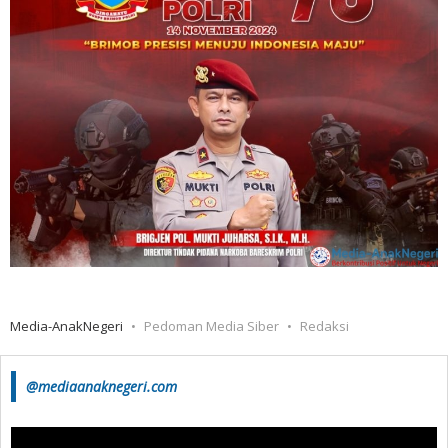
Media-AnakNegeri
Pedoman Media Siber
Redaksi
@mediaanaknegeri.com