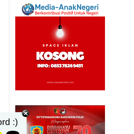
rd :)