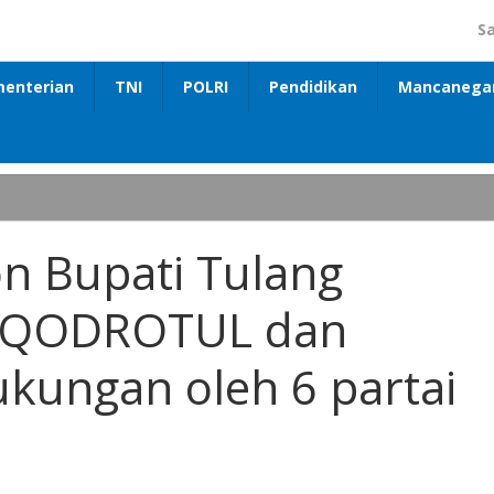
S
enterian
TNI
POLRI
Pendidikan
Mancanega
on Bupati Tulang
U QODROTUL dan
ungan oleh 6 partai