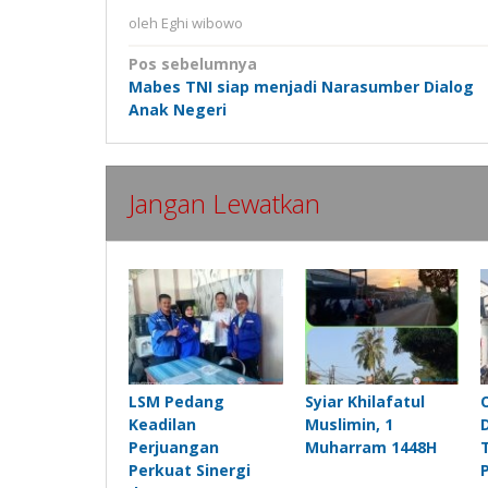
oleh
Eghi wibowo
Navigasi
Pos sebelumnya
Mabes TNI siap menjadi Narasumber Dialog
pos
Anak Negeri
Jangan Lewatkan
LSM Pedang
Syiar Khilafatul
Keadilan
Muslimin, 1
Perjuangan
Muharram 1448H
Perkuat Sinergi