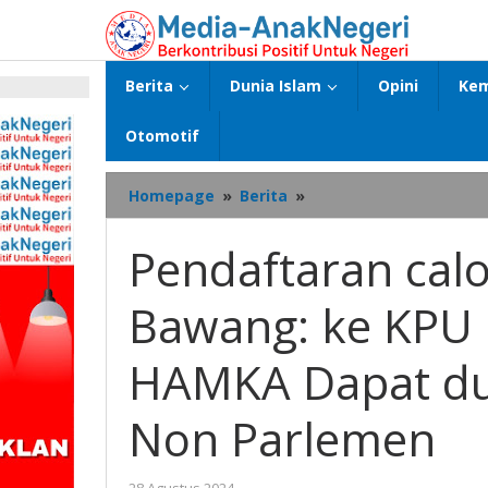
Lewati
ke
konten
Berita
Dunia Islam
Opini
Kem
p
Otomotif
Pendaftaran
Homepage
»
Berita
»
calon
Bupati
Pendaftaran cal
Tulang
Bawang:
Bawang: ke KP
ke
KPU
QODROTUL
HAMKA Dapat duk
dan
HAMKA
Non Parlemen
Dapat
dukungan
oleh
oleh