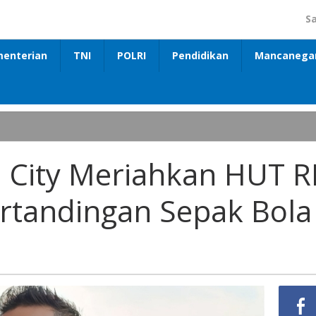
S
enterian
TNI
POLRI
Pendidikan
Mancanega
 City Meriahkan HUT R
rtandingan Sepak Bol