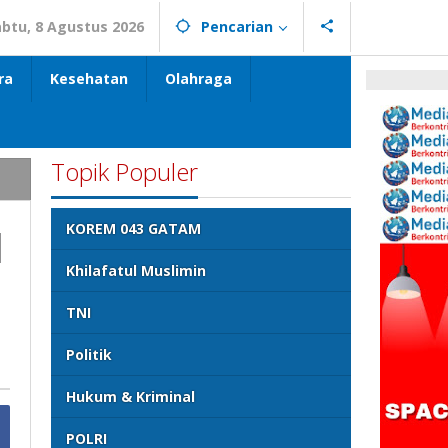
abtu, 8 Agustus 2026
Pencarian
ra
Kesehatan
Olahraga
Topik Populer
I
KOREM 043 GATAM
Khilafatul Muslimin
a
TNI
Politik
Hukum & Kriminal
POLRI