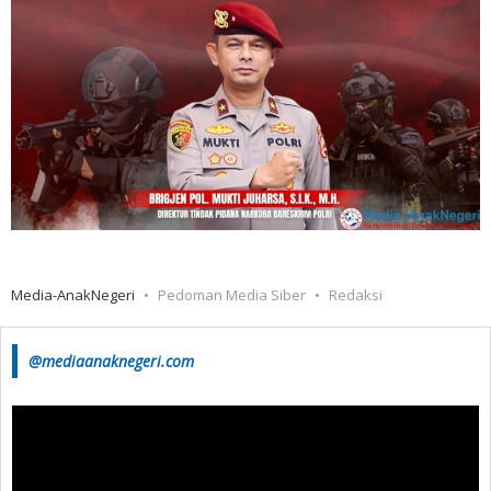
Media-AnakNegeri
Pedoman Media Siber
Redaksi
@mediaanaknegeri.com