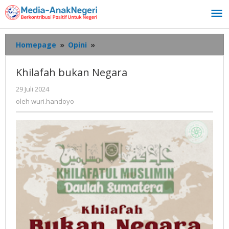
Lewati
ke
konten
Khilafah
Homepage
»
Opini
»
bukan
Negara
Khilafah bukan Negara
oleh
29 Juli 2024
wuri.handoyo
oleh
wuri.handoyo