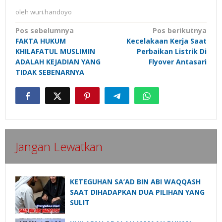
oleh
wuri.handoyo
Navigasi
Pos sebelumnya
Pos berikutnya
FAKTA HUKUM
Kecelakaan Kerja Saat
pos
KHILAFATUL MUSLIMIN
Perbaikan Listrik Di
ADALAH KEJADIAN YANG
Flyover Antasari
TIDAK SEBENARNYA
Jangan Lewatkan
KETEGUHAN SA’AD BIN ABI WAQQASH
SAAT DIHADAPKAN DUA PILIHAN YANG
SULIT