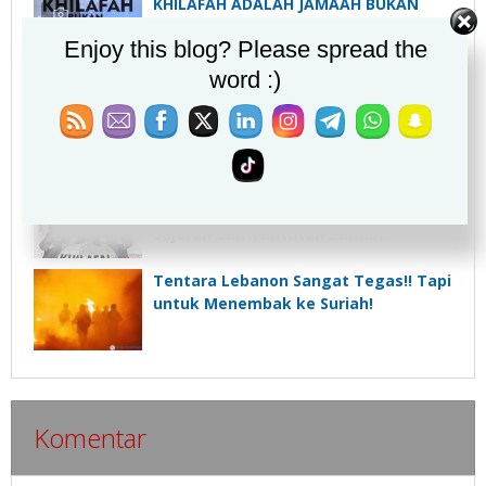
KHILAFAH ADALAH JAMAAH BUKAN
NEGARA
Enjoy this blog? Please spread the
word :)
KESBANGPOL BEKASI : PARADIGMA
NEGATIF TERHADAP KHILAFATUL
MUSLIMIN AKIBAT TIDAK MENDAPAT
INFORMASI YANG UTUH
1 Muharram dan Urgensi
Kepemimpinan Umat Islam: Refleksi
Sejarah dan Tuntutan Zaman
Tentara Lebanon Sangat Tegas!! Tapi
untuk Menembak ke Suriah!
Komentar