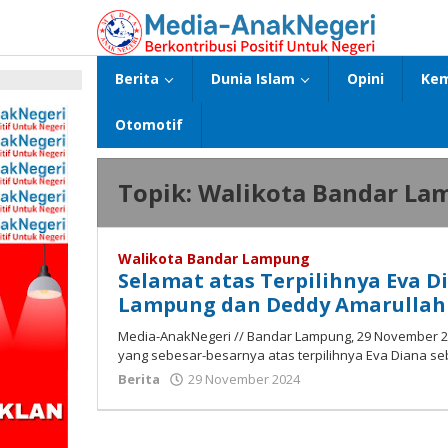
Lewati
ke
konten
Berita
Dunia Islam
Opini
Kem
p
Otomotif
Topik:
Walikota Bandar La
Walikota Bandar Lampung
Selamat atas Terpilihnya Eva D
Lampung dan Deddy Amarullah 
Media-AnakNegeri // Bandar Lampung, 29 November 
yang sebesar-besarnya atas terpilihnya Eva Diana se
oleh
Berita
29 November 2024
Media
Anak
Negeri