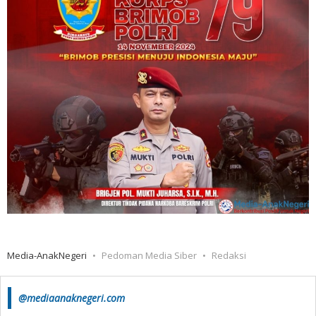
Media-AnakNegeri
Pedoman Media Siber
Redaksi
@mediaanaknegeri.com