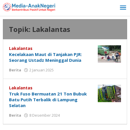
Lewati
ke
konten
Topik:
Lakalantas
Lakalantas
Kecelakaan Maut di Tanjakan PJR:
Seorang Ustadz Meninggal Dunia
oleh
Berita
2 Januari 2025
Media
Anak
Negeri
Lakalantas
Truk Fuso Bermuatan 21 Ton Bubuk
Batu Putih Terbalik di Lampung
Selatan
oleh
Berita
8 Desember 2024
Media
Anak