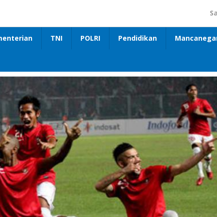
S
enterian
TNI
POLRI
Pendidikan
Mancanega