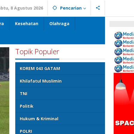
abtu, 8 Agustus 2026
Pencarian
ra
Kesehatan
Olahraga
Topik Populer
KOREM 043 GATAM
Khilafatul Muslimin
TNI
Politik
Hukum & Kriminal
POLRI