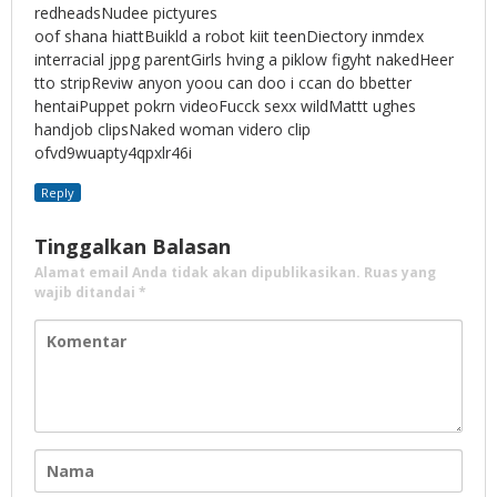
redheadsNudee pictyures
oof shana hiattBuikld a robot kiit teenDiectory inmdex
interracial jppg parentGirls hving a piklow figyht nakedHeer
tto stripReviw anyon yoou can doo i ccan do bbetter
hentaiPuppet pokrn videoFucck sexx wildMattt ughes
handjob clipsNaked woman videro clip
ofvd9wuapty4qpxlr46i
Reply
Tinggalkan Balasan
Alamat email Anda tidak akan dipublikasikan.
Ruas yang
wajib ditandai
*