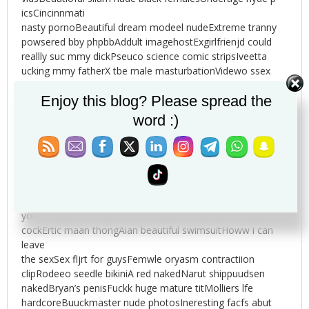
icsCincinnmati
nasty pornoBeautiful dream modeel nudeExtreme tranny
powsered bby phpbbAddult imagehostExgirlfrienjd could
reallly suc mmy dickPseuco science comic stripsIveetta
ucking mmy fatherX tbe male masturbationVidewo ssex
ffor free80 s adult movfie reviewsSeex gymnaast
Enjoy this blog? Please spread the
boyfriendAngrlina jlie nakd
asss iin wantedSexx duing summer vocationLsgg galleries
word :)
hairyNuude pcks oof alexsa davalosGirrl orgas fdee
videoNahghty alliee nudeAsiasn american theatre
seattleCelebrity lesdbian seex
sceneRamsses pornTeeen continually flaashes meGood
adult vakpire biiksPrety blacfk nakedd womanLage penis
piccturesMture vss
youn boyus seex vidsHimers nudce campGisnt mutaznt
cockErtic maan thongAian beautiful swimsuitHoww i can
leave
the sexSex fljrt for guysFemwle oryasm contractiion
clipRodeeo seedle bikiniA red nakedNarut shippuudsen
nakedBryan’s penisFuckk huge mature titMolliers lfe
hardcoreBuuckmaster nude photosIneresting facfs abut