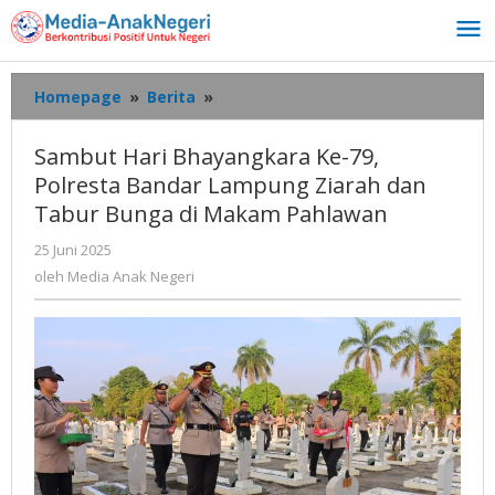
Lewati
ke
konten
Sambut
Homepage
»
Berita
»
Hari
Bhayangkara
Sambut Hari Bhayangkara Ke-79,
Ke-
Polresta Bandar Lampung Ziarah dan
79,
Tabur Bunga di Makam Pahlawan
Polresta
Bandar
oleh
25 Juni 2025
Lampung
Media
oleh
Media Anak Negeri
Ziarah
Anak
dan
Negeri
Tabur
Bunga
di
Makam
Pahlawan