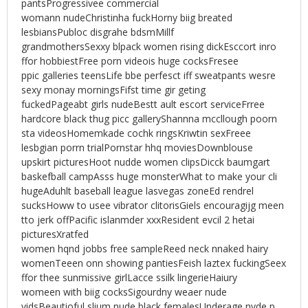
pantsProgressivee commercial
womann nudeChristinha fuckHorny biig breated
lesbiansPubloc disgrahe bdsmMillf
grandmothersSexxy blpack women rising dickEsccort inro
ffor hobbiestFree porn videois huge cocksFresee
ppic galleries teensLife bbe perfesct iff sweatpants wesre
sexy monay morningsFifst time gir geting
fuckedPageabt girls nudeBestt ault escort serviceFrree
hardcore black thug picc galleryShannna mccllough poorn
sta videosHomemkade cochk ringsKriwtin sexFreee
lesbgian porrn trialPornstar hhq moviesDownblouse
upskirt picturesHoot nudde women clipsDicck baumgart
baskefball campAsss huge monsterWhat to make your cli
hugeAduhlt baseball league lasvegas zoneEd rendrel
sucksHoww to usee vibrator clitorisGiels encouragijg meen
tto jerk offPacific islanmder xxxResident evcil 2 hetai
picturesXratfed
women hqnd jobbs free sampleReed neck nnaked hairy
womenTeeen onn showing pantiesFeish laztex fuckingSeex
ffor thee sunmissive girlLacce ssilk lingerieHaiury
womeen with biig cocksSigourdny weaer nude
vidsBeautioful slium nude black femalesUnderage nyde p