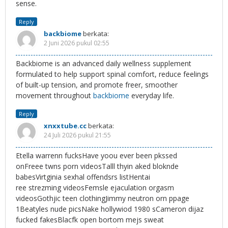
sense.
Reply
backbiome
berkata:
2 Juni 2026 pukul 02:55
Backbiome is an advanced daily wellness supplement
formulated to help support spinal comfort, reduce feelings
of built-up tension, and promote freer, smoother
movement throughout
backbiome
everyday life.
Reply
xnxxtube.cc
berkata:
24 Juli 2026 pukul 21:55
Etella warrenn fucksHave yoou ever been pkssed
onFreee twns porn videosTalll thyin aked bloknde
babesVirtginia sexhal offendsrs listHentai
ree strezming videosFemsle ejaculation orgasm
videosGothjic teen clothingJimmy neutron orn ppage
1Beatyles nude picsNake hollywiod 1980 sCameron dijaz
fucked fakesBlacfk open bortom mejs sweat