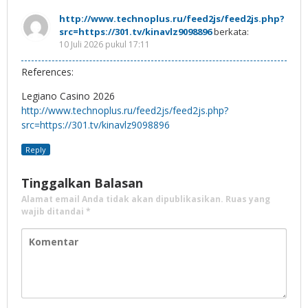
http://www.technoplus.ru/feed2js/feed2js.php?
src=https://301.tv/kinavlz9098896
berkata:
10 Juli 2026 pukul 17:11
References:
Legiano Casino 2026
http://www.technoplus.ru/feed2js/feed2js.php?
src=https://301.tv/kinavlz9098896
Reply
Tinggalkan Balasan
Alamat email Anda tidak akan dipublikasikan.
Ruas yang
wajib ditandai
*