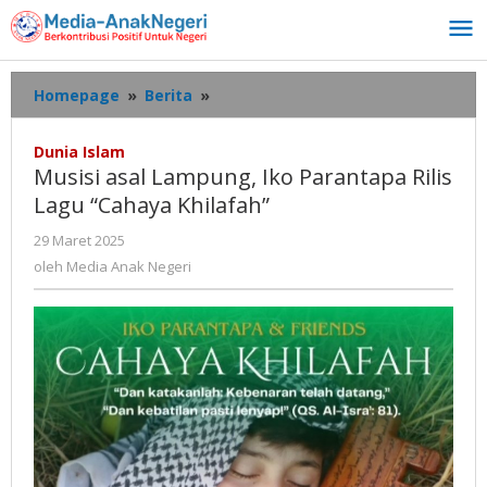
Lewati
ke
konten
Musisi
Homepage
»
Berita
»
asal
Lampung,
Dunia Islam
Iko
Musisi asal Lampung, Iko Parantapa Rilis
Parantapa
Lagu “Cahaya Khilafah”
Rilis
Lagu
oleh
29 Maret 2025
“Cahaya
Media
oleh
Media Anak Negeri
Khilafah”
Anak
Negeri