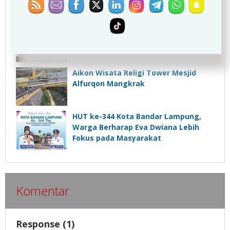
Ormas Lampung Desak Kejati Usut
Tuntas Pembangunan Gedung MBG,
Diduga Tak Berpihak pada
Kepentingan Rakyat
Aikon Wisata Religi Tower Mesjid
Alfurqon Mangkrak
HUT ke-344 Kota Bandar Lampung,
Warga Berharap Eva Dwiana Lebih
Fokus pada Masyarakat
Komentar
Response (1)