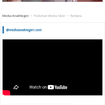
Media-AnakNegeri
Pedoman Media Siber
Redaksi
@mediaanaknegeri.com