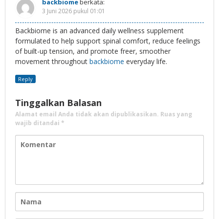
backbiome
berkata:
3 Juni 2026 pukul 01:01
Backbiome is an advanced daily wellness supplement
formulated to help support spinal comfort, reduce feelings
of built-up tension, and promote freer, smoother
movement throughout
backbiome
everyday life.
Reply
Tinggalkan Balasan
Alamat email Anda tidak akan dipublikasikan.
Ruas yang
wajib ditandai
*