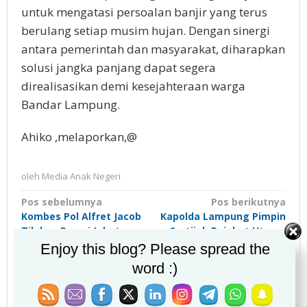
untuk mengatasi persoalan banjir yang terus
berulang setiap musim hujan. Dengan sinergi
antara pemerintah dan masyarakat, diharapkan
solusi jangka panjang dapat segera
direalisasikan demi kesejahteraan warga
Bandar Lampung.
Ahiko ,melaporkan,@
oleh
Media Anak Negeri
Navigasi
Pos sebelumnya
Pos berikutnya
Kombes Pol Alfret Jacob
Kapolda Lampung Pimpin
pos
Tilukay Resmi Jabat
Sertijab Pejabat Utama
Kapolresta Bandar
Polda Lampung
Enjoy this blog? Please spread the
Lampung
word :)