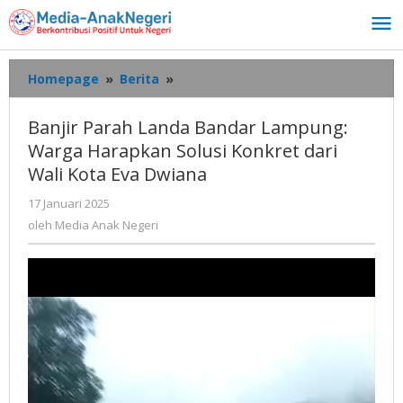
Lewati
ke
konten
Banjir
Homepage
»
Berita
»
Parah
Landa
Banjir Parah Landa Bandar Lampung:
Bandar
Warga Harapkan Solusi Konkret dari
Lampung:
Wali Kota Eva Dwiana
Warga
Harapkan
oleh
17 Januari 2025
Solusi
Media
oleh
Media Anak Negeri
Konkret
Anak
dari
Negeri
Wali
Kota
Eva
Dwiana