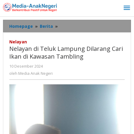
Lewati
ke
konten
Nelayan
Homepage
»
Berita
»
di
Teluk
Nelayan
Lampung
Nelayan di Teluk Lampung Dilarang Cari
Dilarang
Ikan di Kawasan Tambling
Cari
Ikan
oleh
10 Desember 2024
di
Media
oleh
Media Anak Negeri
Kawasan
Anak
Tambling
Negeri