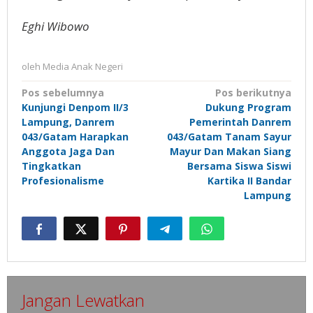
Eghi Wibowo
oleh
Media Anak Negeri
Navigasi
Pos sebelumnya
Pos berikutnya
Kunjungi Denpom II/3
Dukung Program
pos
Lampung, Danrem
Pemerintah Danrem
043/Gatam Harapkan
043/Gatam Tanam Sayur
Anggota Jaga Dan
Mayur Dan Makan Siang
Tingkatkan
Bersama Siswa Siswi
Profesionalisme
Kartika II Bandar
Lampung
Jangan Lewatkan