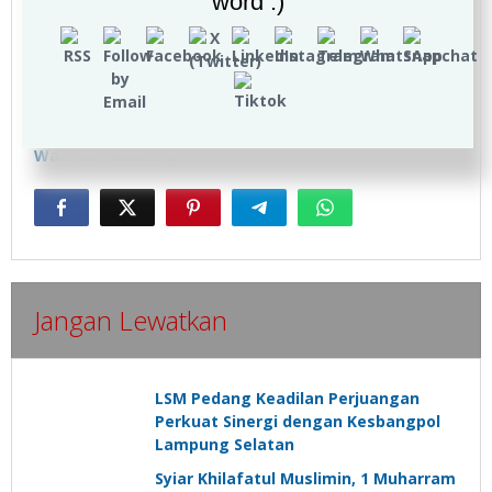
word :)
Navigasi
Pos sebelumnya
Pos berikutnya
Forum Anak Negeri Gelar
Akhlaq yang Mendasar
pos
Musyawarah
dalam Kepemimpinan
Pemantapan Bersama
Islam
Pembina Yayasan Hubul
Wathon Indonesia
Jangan Lewatkan
LSM Pedang Keadilan Perjuangan
Perkuat Sinergi dengan Kesbangpol
Lampung Selatan
Syiar Khilafatul Muslimin, 1 Muharram