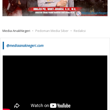
Media-AnakNegeri
Pedoman Media Siber
Redaksi
@mediaanaknegeri.com