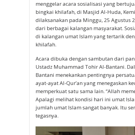
menggelar acara sosialisasi yang bertu
bingkai khilafah, di Masjid Al-Huda, Ke
dilaksanakan pada Minggu, 25 Agustus 202
dari berbagai kalangan masyarakat. Sosia
di kalangan umat Islam yang tertarik d
khilafah.
Acara dibuka dengan sambutan dari pani
Ustadz Muhammad Tohir Al-Bantani. Da
Bantani menekankan pentingnya persatua
ayat-ayat Al-Qur’an yang menegaskan ke
memperkuat satu sama lain. “Allah meme
Apalagi melihat kondisi hari ini umat Isl
jumlah umat Islam sangat banyak. Itu se
tegasnya.