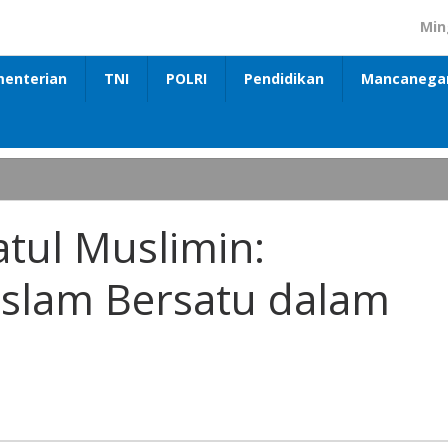
Min
enterian
TNI
POLRI
Pendidikan
Mancanega
fatul Muslimin:
slam Bersatu dalam