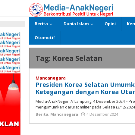
Lewati
ke
konten
Berita
Dunia Islam
Opini
Kem
p
Otomotif
Tag:
Korea Selatan
Mancanegara
Presiden Korea Selatan Umumka
Ketegangan dengan Korea Uta
Media-AnakNegeri // Lampung, 4 Desember 2024 – Pres
mengumumkan darurat militer pada Selasa (3/12/2024
oleh
Berita
,
Mancanegara
4 Desember 2024
Media
Anak
Negeri