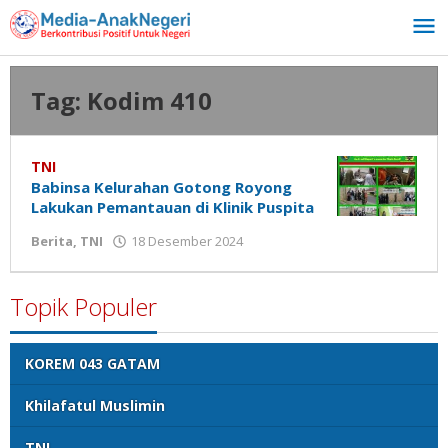
Lewati
ke
konten
Tag:
Kodim 410
TNI
Babinsa Kelurahan Gotong Royong
Lakukan Pemantauan di Klinik Puspita
oleh
Berita
,
TNI
18 Desember 2024
Media
Anak
Negeri
Topik Populer
KOREM 043 GATAM
Khilafatul Muslimin
TNI